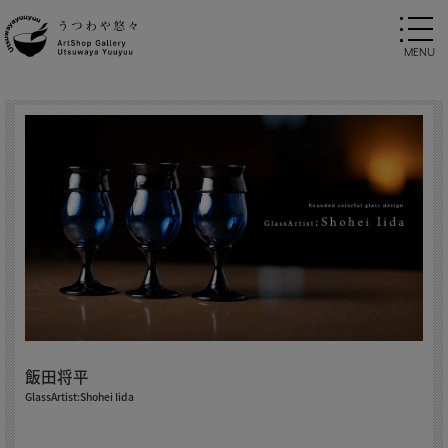
飯田将平
GlassArtist:Shohei Iida