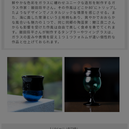
鮮やかな色彩をガラスに纏わせユニークな造形を制作するガ
ラス作家：飯田将平さん。その作風はどこか80’にトリップし
たようなデザインでノスタルジックな情景を感じさせる。ま
た、海に面した常滑という土地柄もあり、爽やかでおおらか
な風合いも魅力の１つで、同じ同郷の陶芸家：鯉江良二さん
からも影響を受けた作風は自由で美しく食卓を奏でてくれま
す。飯田将平さんが制作するタンブラーやワイングラスは、
ガラスの歪みや表情を捉え１つ１つフォルムが違い個性的な
作品と仕上げておられます。
1 / 4ページ
（全73件）