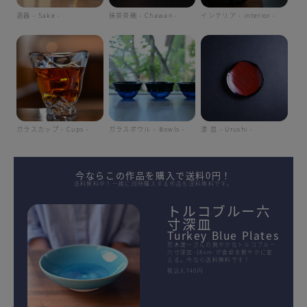
酒器 - Sake -
抹茶茶碗 - Chawan -
インテリア - interior -
ガラスカップ - Cups -
ガラスボウル - Bowls -
漆 皿 - Urushi -
今ならこの作品を購入で送料0円！
送料無料中！一緒に同時購入する作品も送料無料です。
トルコブルー六
寸深皿
Turkey Blue Plates
荒木漢一さんの爽やかなトルコブルー
六寸深皿-18cm-が食卓を鮮やかに変
える。今なら送料無料です！
税込3,740円