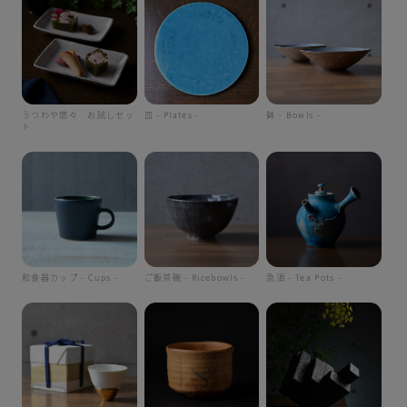
うつわや悠々 お試しセッ
皿 - Plates -
鉢 - Bowls -
ト
和食器カップ - Cups -
ご飯茶碗 - Ricebowls -
急須 - Tea Pots -