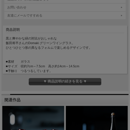
お問い合わせ
友達にメールですすめる
商品説明
黒と爽やかな緑の対比がおしゃれな
飯田将平さんのDomaki グリーンワイングラス。
ひとつひとつ形の異なるフォルムで楽しめるデザインです。
■素材 ガラス
■サイズ 径約7cm～7.5cm 高さ約14cm～14.5cm
■手触り つるつるしています。
■重量 約300g
■容量 約200cc
▼ 商品説明の続きを見る ▼
※大きさや容量、また重量は目安です。
吹きガラス作品のため容量と重量には大きく個体差があります。
大きさや形をリクエストすることは、出来ませんのでご了承ください。
関連作品