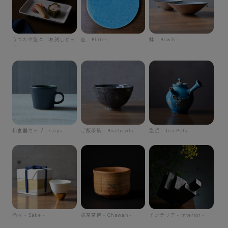
うつわや悠々 お試しセッ
皿 - Plates -
鉢 - Bowls -
ト
和食器カップ - Cups -
ご飯茶碗 - Ricebowls -
急須 - Tea Pots -
酒器 - Sake -
抹茶茶碗 - Chawan -
インテリア - interior -