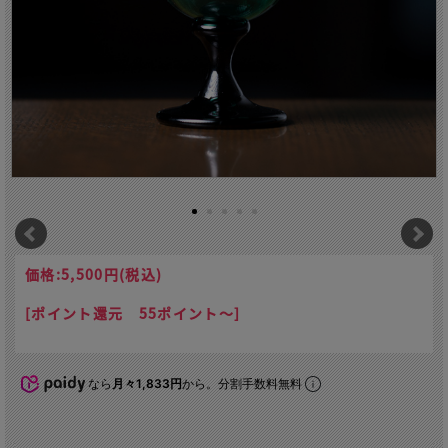
価格:
5,500円
(税込)
[ポイント還元 55ポイント～]
なら
月々1,833円
から。分割手数料無料