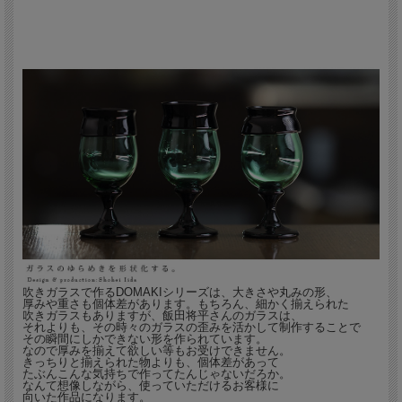
吹きガラスで作るDOMAKIシリーズは、大きさや丸みの形、
厚みや重さも個体差があります。もちろん、細かく揃えられた
吹きガラスもありますが、飯田将平さんのガラスは、
それよりも、その時々のガラスの歪みを活かして制作することで
その瞬間にしかできない形を作られています。
なので厚みを揃えて欲しい等もお受けできません。
きっちりと揃えられた物よりも、個体差があって
たぶんこんな気持ちで作ってたんじゃないだろか。
なんて想像しながら、使っていただけるお客様に
向いた作品になります。