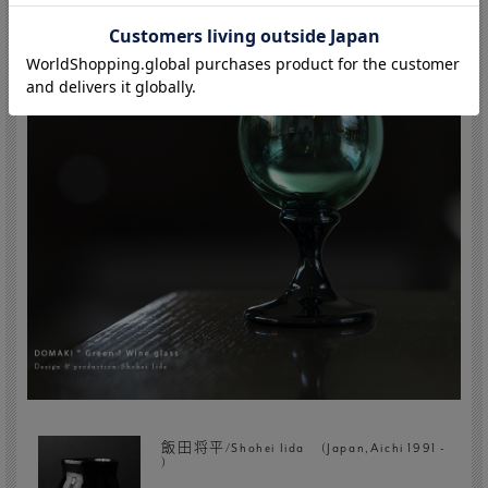
飯田将平/Shohei Iida (Japan,Aichi 1991 -
)