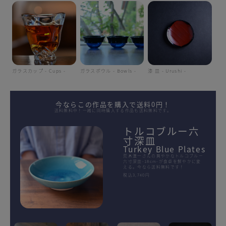
ガラスカップ - Cups -
ガラスボウル - Bowls -
漆 皿 - Urushi -
今ならこの作品を購入で送料0円！
送料無料中！一緒に同時購入する作品も送料無料です。
トルコブルー六
寸深皿
Turkey Blue Plates
荒木漢一さんの爽やかなトルコブルー
六寸深皿-18cm-が食卓を鮮やかに変
える。今なら送料無料です！
税込3,740円