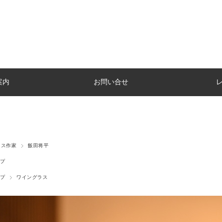
案内
お問い合せ
ラス作家
飯田将平
プ
プ
ワイングラス