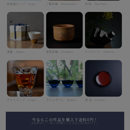
和食器カップ - Cups -
ご飯茶碗 - Ricebowls -
急須 - Tea Pots -
酒器 - Sake -
抹茶茶碗 - Chawan -
インテリア - interior -
ガラスカップ - Cups -
ガラスボウル - Bowls -
漆 皿 - Urushi -
今ならこの作品を購入で送料0円！
送料無料中！一緒に同時購入する作品も送料無料です。