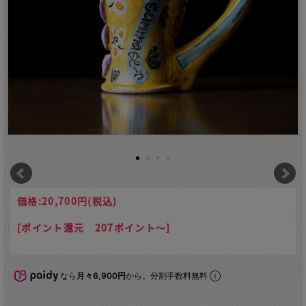
価格:
20,700円
(税込)
[ポイント還元 207ポイント～]
なら
月々6,900円
から。分割手数料無料