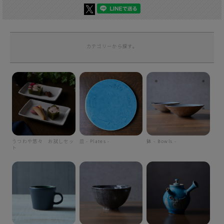
カテゴリーから探す。
うつわや悠々 お試しセッ
皿 - Plates -
鉢 - Bowls -
ト