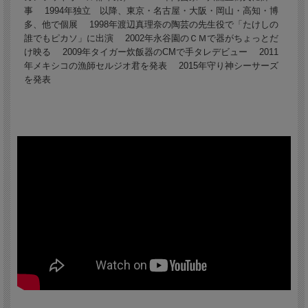
事 1994年独立 以降、東京・名古屋・大阪・岡山・高知・博
多、他で個展 1998年渡辺真理奈の陶芸の先生役で「たけしの
誰でもピカソ」に出演 2002年永谷園のＣＭで器がちょっとだ
け映る 2009年タイガー炊飯器のCMで手タレデビュー 2011
年メキシコの漁師セルジオ君を発表 2015年守り神シーサーズ
を発表