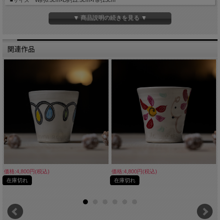
■サイズ W約6.5cm×D約12.5cm×H約13cm
■手触り つるっとしています。
■重量 約350g
▼ 商品説明の続きを見る ▼
■生産国 Made in Japan
関連作品
価格:4,800円(税込)
価格:4,800円(税込)
在庫切れ
在庫切れ