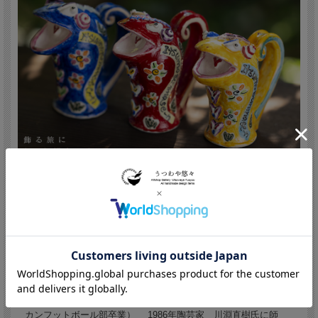
吉岡萬理/Bannri Yoshioka (Japan,Nara
1963 - )
1963年奈良県桜井市生まれ 1985年大阪芸術大学中退（アメリ
カンフットボール部卒業） 1986年陶芸家 川淵直樹氏に師