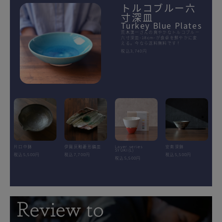
トルコブルー六
寸深皿
Turkey Blue Plates
荒木漢一さんの爽やかなトルコブルー
六寸深皿-18cm-が食卓を鮮やかに変
える。今なら送料無料です！
税込3,740円
片口中鉢
伊賀灰釉菱形鎬皿
Layer.series
安南深鉢
SYUKI(L)
税込5,500円
税込7,700円
税込5,500円
税込5,500円