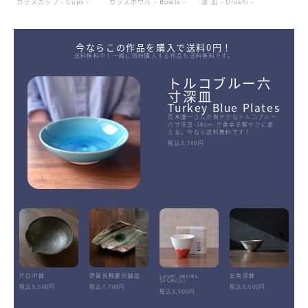
ガラスカップ - Cups -
ガラスボウル - Bowls -
漆 皿 - Urushi -
今ならこの作品を購入で送料0円！
送料無料中！一緒に同時購入する作品も送料無料です。
トルコブルー六
寸深皿
Turkey Blue Plates
荒木漢一さんの爽やかなトルコブルー
六寸深皿-18cm-が食卓を鮮やかに変
える。今なら送料無料です！
税込3,740円
片口中鉢
伊賀灰釉菱形鎬皿
Layer.series
安南深鉢
SYUKI(L)
税込5,500円
税込7,700円
税込5,500円
税込5,500円