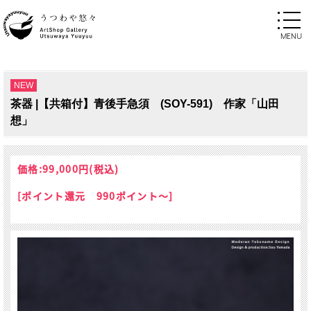
NEW
茶器 |【共箱付】青後手急須 (SOY-591) 作家「山田
想」
価格:
99,000円
(税込)
[ポイント還元 990ポイント～]