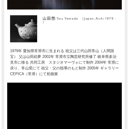
山田想/Sou Yamada (Japan,Aichi 1979 -
)
1979年 愛知県常滑市に生まれる 祖父は三代山田常山（人間国
宝） 父は山田絵夢 2002年 常滑市立陶芸研究所修了 岐阜県多治
見市に移る 共同工房 スタジオマーヴォにて制作 2004年 常滑に
戻り、常山窯にて 祖父・父の指導のもと制作 2005年 ギャラリー
CEPICA（常滑）にて初個展