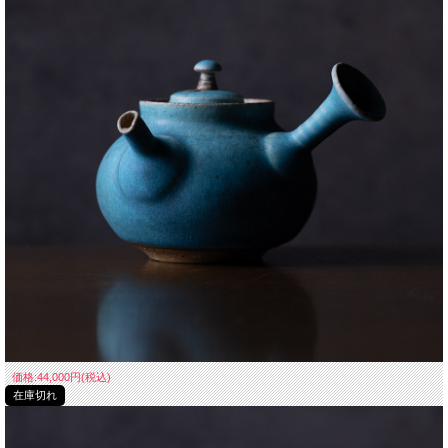
祖父に三代山田常山（人間国宝） 父は四代山田常山を持つ
伝統ある急須作家の家系に生まれた山田想さん。
その作風は伝統を感じながらも独自の感性で現代に合う青後手急須。
■素材 陶器
■サイズ 縦約12cm(取手含む) 横8cm 高約7.5cm
■手触り ざらっとしています。
■重量 約115g
■容量 約160cc
■生産国 Made in Japan
価格:44,000円(税込)
在庫切れ