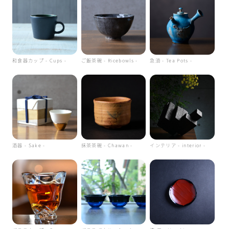
和食器カップ - Cups -
ご飯茶碗 - Ricebowls -
急須 - Tea Pots -
酒器 - Sake -
抹茶茶碗 - Chawan -
インテリア - interior -