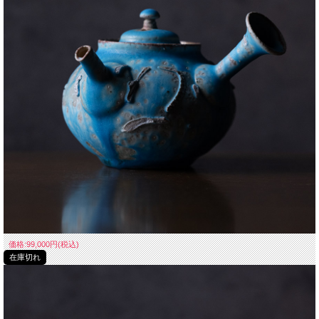
山田想/Sou Yamada (Japan,Aichi 1979 - )
1979年 愛知県常滑市に生まれる
祖父は三代山田常山（人間国宝）
父は山田絵夢
2002年常滑市立陶芸研究所修了
岐阜県多治見市に移る
共同工房 スタジオマーヴォにて制作
価格:99,000円(税込)
2004年常滑に戻り、常山窯にて
在庫切れ
祖父・父の指導のもと制作
2005年
ギャラリーCEPICA（常滑）にて初個展