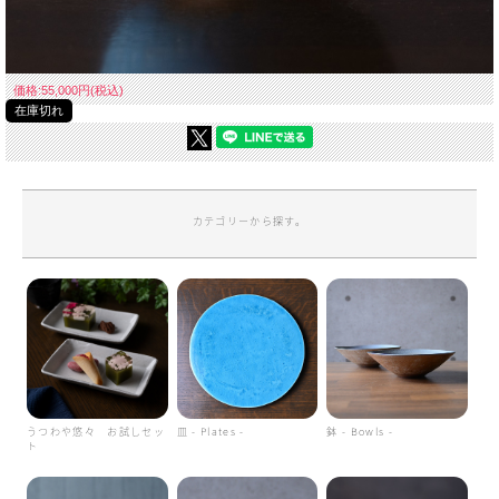
価格:55,000円(税込)
在庫切れ
カテゴリーから探す。
うつわや悠々 お試しセッ
皿 - Plates -
鉢 - Bowls -
ト