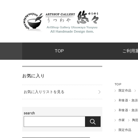
TOP
ご利用
お気に入り
TOP
限定作品
お気に入りリストを見る
和食器・急須
和食器・急須
作家
陶
限定作品