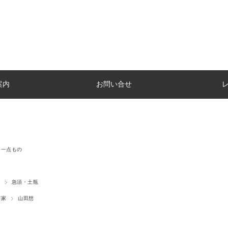
案内
お問い合せ
一点もの
急須・土瓶
芸家
山田想