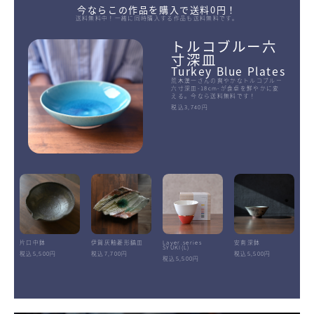
今ならこの作品を購入で送料0円！
送料無料中！一緒に同時購入する作品も送料無料です。
トルコブルー六
寸深皿
Turkey Blue Plates
荒木漢一さんの爽やかなトルコブルー
六寸深皿-18cm-が食卓を鮮やかに変
える。今なら送料無料です！
税込3,740円
片口中鉢
伊賀灰釉菱形鎬皿
Layer.series
安南深鉢
SYUKI(L)
税込5,500円
税込7,700円
税込5,500円
税込5,500円