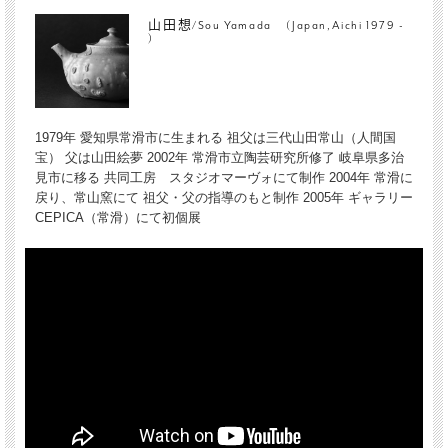
山田想/Sou Yamada (Japan,Aichi 1979 -
)
1979年 愛知県常滑市に生まれる 祖父は三代山田常山（人間国
宝） 父は山田絵夢 2002年 常滑市立陶芸研究所修了 岐阜県多治
見市に移る 共同工房 スタジオマーヴォにて制作 2004年 常滑に
戻り、常山窯にて 祖父・父の指導のもと制作 2005年 ギャラリー
CEPICA（常滑）にて初個展