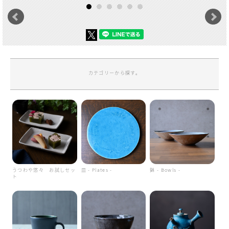
カテゴリーから探す。
うつわや悠々 お試しセッ
皿 - Plates -
鉢 - Bowls -
ト