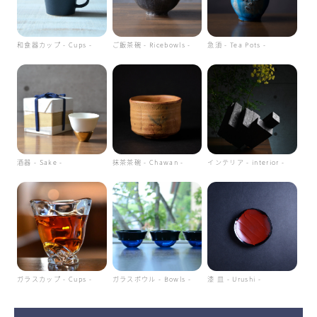
和食器カップ - Cups -
ご飯茶碗 - Ricebowls -
急須 - Tea Pots -
酒器 - Sake -
抹茶茶碗 - Chawan -
インテリア - interior -
ガラスカップ - Cups -
ガラスボウル - Bowls -
漆 皿 - Urushi -