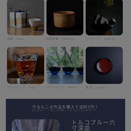
酒器 - Sake -
抹茶茶碗 - Chawan -
インテリア - interior -
ガラスカップ - Cups -
ガラスボウル - Bowls -
漆 皿 - Urushi -
今ならこの作品を購入で送料0円！
送料無料中！一緒に同時購入する作品も送料無料です。
トルコブルー六
寸深皿