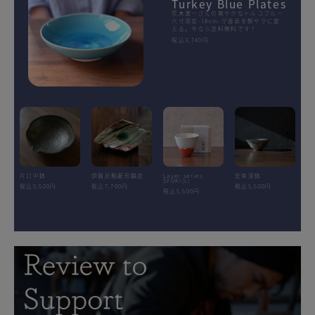
Turkey Blue Plates
荒木漢一さんの爽やかなトルコブルー
六寸深皿-18cm-が食卓を鮮やかに変
える。今なら送料無料です！
税込3,740円
片口中鉢
伊賀灰釉菱形鎬皿
Layer.series
安南深鉢
SYUKI(L)
税込5,500円
税込7,700円
税込5,500円
税込5,500円