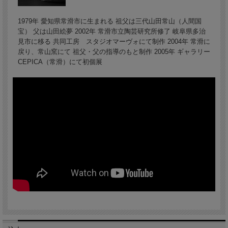
1979年 愛知県常滑市に生まれる 祖父は三代山田常山（人間国
宝） 父は山田絵夢 2002年 常滑市立陶芸研究所修了 岐阜県多治
見市に移る 共同工房 スタジオマーヴォにて制作 2004年 常滑に
戻り、常山窯にて 祖父・父の指導のもと制作 2005年 ギャラリー
CEPICA（常滑）にて初個展