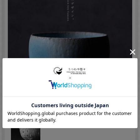
山田想/Sou Yamada (Japan,Aichi 1979 -
)