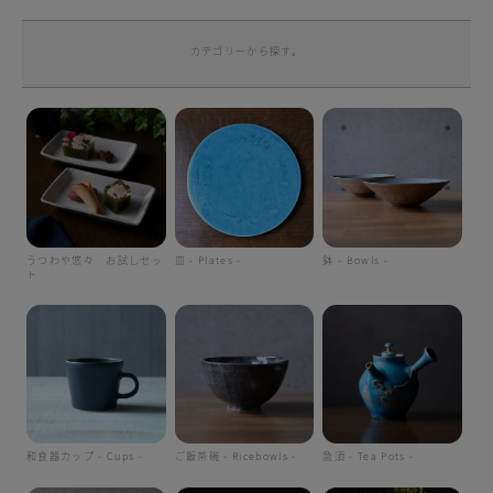
カテゴリーから探す。
うつわや悠々 お試しセッ
皿 - Plates -
鉢 - Bowls -
ト
和食器カップ - Cups -
ご飯茶碗 - Ricebowls -
急須 - Tea Pots -