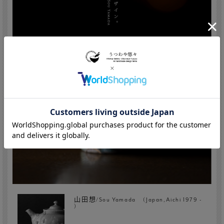
山田想/Sou Yamada (Japan,Aichi 1979 -
)