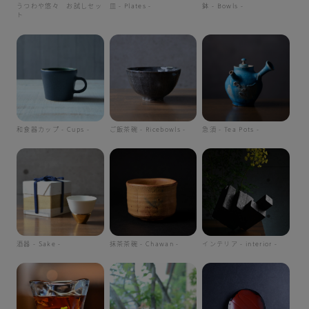
うつわや悠々 お試しセッ
皿 - Plates -
鉢 - Bowls -
ト
和食器カップ - Cups -
ご飯茶碗 - Ricebowls -
急須 - Tea Pots -
酒器 - Sake -
抹茶茶碗 - Chawan -
インテリア - interior -