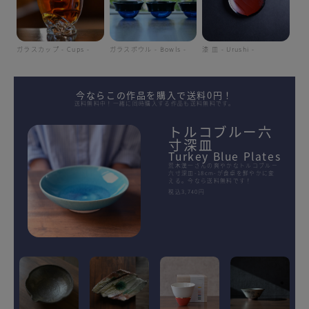
ガラスカップ - Cups -
ガラスボウル - Bowls -
漆 皿 - Urushi -
今ならこの作品を購入で送料0円！
送料無料中！一緒に同時購入する作品も送料無料です。
トルコブルー六
寸深皿
Turkey Blue Plates
荒木漢一さんの爽やかなトルコブルー
六寸深皿-18cm-が食卓を鮮やかに変
える。今なら送料無料です！
税込3,740円