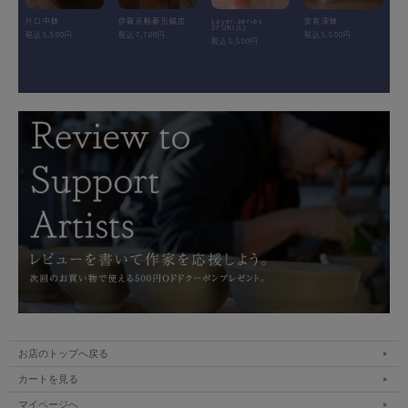
片口中鉢
伊賀灰釉菱形鎬皿
Layer.series
安南深鉢
SYUKI(L)
税込5,500円
税込7,700円
税込5,500円
税込5,500円
お店のトップへ戻る
カートを見る
マイページへ