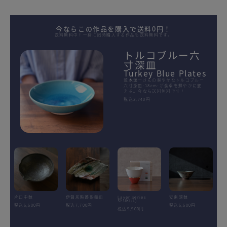
今ならこの作品を購入で送料0円！
送料無料中！一緒に同時購入する作品も送料無料です。
トルコブルー六
寸深皿
Turkey Blue Plates
荒木漢一さんの爽やかなトルコブルー
六寸深皿-18cm-が食卓を鮮やかに変
える。今なら送料無料です！
税込3,740円
片口中鉢
伊賀灰釉菱形鎬皿
Layer.series
安南深鉢
SYUKI(L)
税込5,500円
税込7,700円
税込5,500円
税込5,500円