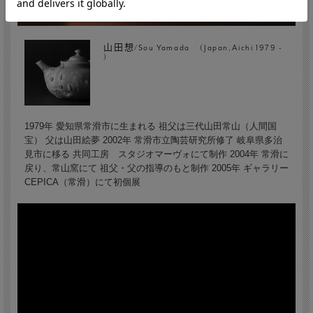
山田想/Sou Yamada (Japan,Aichi 1979 -
)
1979年 愛知県常滑市に生まれる 祖父は三代山田常山（人間国
宝） 父は山田絵夢 2002年 常滑市立陶芸研究所修了 岐阜県多治
見市に移る 共同工房 スタジオマーヴォにて制作 2004年 常滑に
戻り、常山窯にて 祖父・父の指導のもと制作 2005年 ギャラリー
CEPICA（常滑）にて初個展