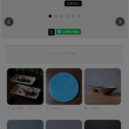
在庫切れ
カテゴリーから探す。
うつわや悠々 お試しセッ
皿 - Plates -
鉢 - Bowls -
ト