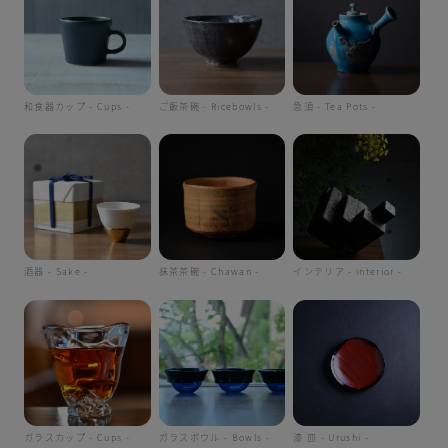
和食器カップ - Cups -
ご飯茶碗 - Ricebowls -
急須 - Tea Pots -
酒器 - Sake -
抹茶茶碗 - Chawan -
インテリア - interior -
ガラスカップ - Cups -
ガラスボウル - Bowls -
漆 皿 - Urushi -