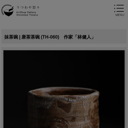
抹茶碗 | 唐茶茶碗 (TH-060) 作家「林健人」