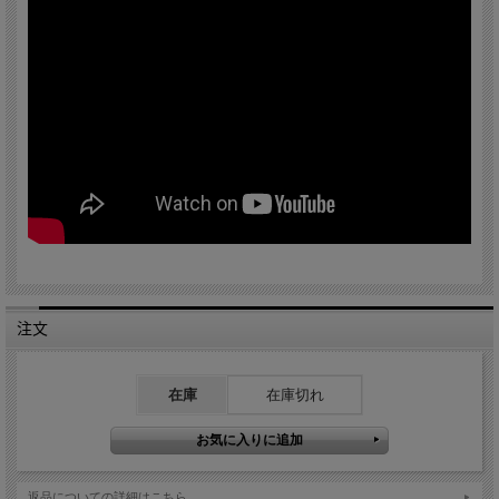
注文
在庫
在庫切れ
返品についての詳細はこちら