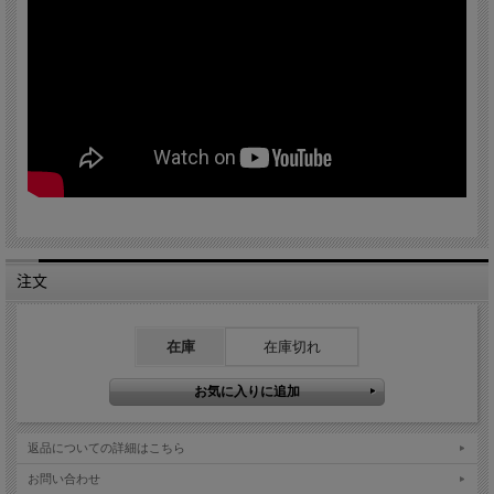
注文
在庫
在庫切れ
返品についての詳細はこちら
お問い合わせ