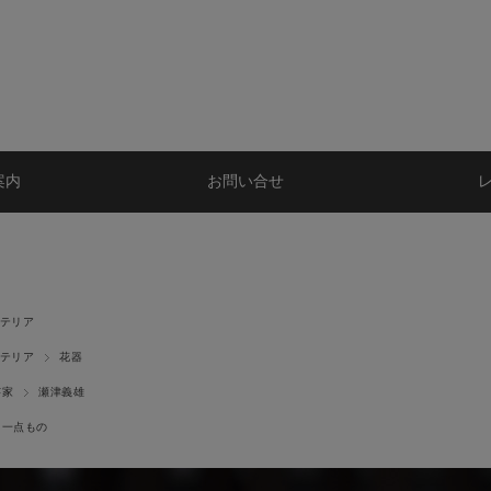
案内
お問い合せ
テリア
テリア
花器
芸家
瀬津義雄
一点もの