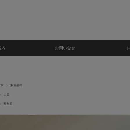
案内
お問い合せ
芸家
多屋嘉郎
大皿
変形皿