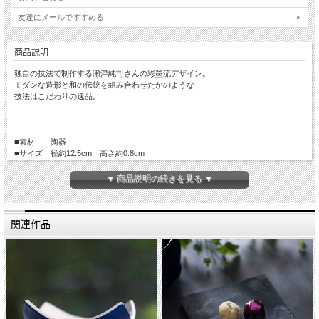
友達にメールですすめる
商品説明
独自の技法で制作する瀬津純司さんの彩墨流デザイン。
モダンな造形と和の伝統を組み合わせたかのような
技法はこだわりの逸品。
■素材 陶器
■サイズ 径約12.5cm 高さ約0.8cm
■手触り さらっとしています。
■重さ 約200g
▼ 商品説明の続きを見る ▼
■生産国 Made in Japan
関連作品