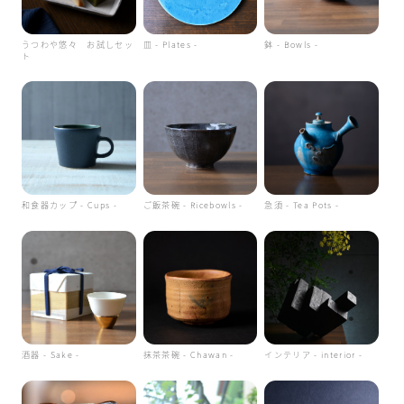
うつわや悠々 お試しセッ
皿 - Plates -
鉢 - Bowls -
ト
和食器カップ - Cups -
ご飯茶碗 - Ricebowls -
急須 - Tea Pots -
酒器 - Sake -
抹茶茶碗 - Chawan -
インテリア - interior -