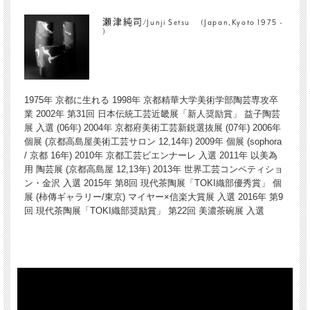
瀬津純司/Junji Setsu (Japan,Kyoto 1975 -
)
1975年 京都に生れる 1998年 京都精華大学美術学部陶芸専攻卒
業 2002年 第31回 日本伝統工芸近畿展「新人奨励賞」 益子陶芸
展 入選 (06年) 2004年 京都府美術工芸新鋭選抜展 (07年) 2006年
個展 (京都高島屋美術工芸サロン 12,14年) 2009年 個展 (sophora
/ 京都 16年) 2010年 京都工芸ビエンナーレ 入選 2011年 以美為
用 陶芸展 (京都高島屋 12,13年) 2013年 世界工芸コンペティショ
ン・金沢 入選 2015年 第8回 現代茶陶展「TOKI織部優秀賞」 個
展 (柿傳ギャラリー/東京) マイヤー×信楽大賞展 入選 2016年 第9
回 現代茶陶展「TOKI織部奨励賞」 第22回 美濃茶碗展 入選