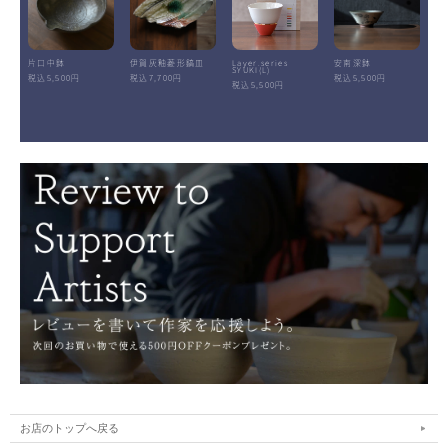
片口中鉢
伊賀灰釉菱形鎬皿
Layer.series
安南深鉢
SYUKI(L)
税込5,500円
税込7,700円
税込5,500円
税込5,500円
お店のトップへ戻る