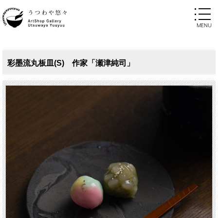
彩墨流丸板皿(S) 作家「瀬津純司」