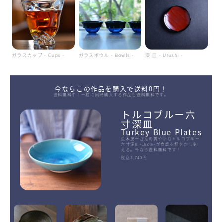
ガラスカップ - Cups -
ガラスボウル - Bowls -
漆 皿 - Urushi -
今ならこの作品を購入で送料0円！
送料無料中！一緒に同時購入する作品も送料無料です。
トルコブルー六
寸深皿
Turkey Blue Plates
荒木漢一さんの爽やかなトルコブルー
六寸深皿-18cm-が食卓を鮮やかに変
える。今なら送料無料です！
税込3,740円