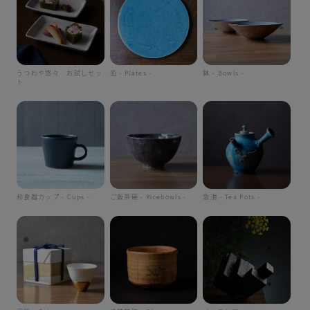
うつわや悠々 お試しセッ
皿 - Plates -
鉢 - Bowls -
ト
和食器カップ - Cups -
ご飯茶碗 - Ricebowls -
急須 - Tea Pots -