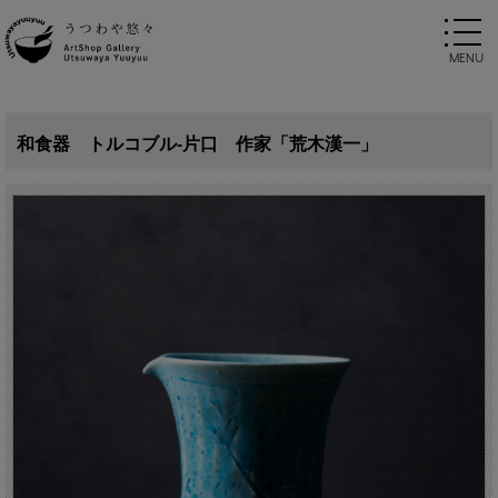
和食器 トルコブル-片口 作家「荒木漢一」