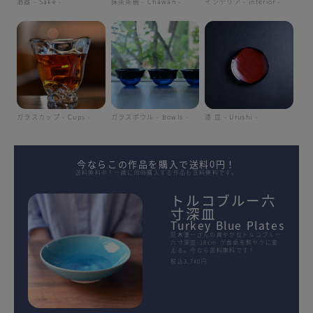
酒器 - Sake -
抹茶茶碗 - Chawan -
インテリア - interior -
ガラスカップ - Cups -
ガラスボウル - Bowls -
漆 皿 - Urushi -
今ならこの作品を購入で送料0円！
送料無料中！一緒に同時購入する作品も送料無料です。
トルコブルー六
寸深皿
Turkey Blue Plates
荒木漢一さんの爽やかなトルコブルー
六寸深皿-18cm-が食卓を鮮やかに変
える。今なら送料無料です！
税込3,740円