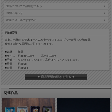
返品についての詳細はこちら
お問い合わせ
友達にメールですすめる
商品説明
京都で作陶する荒木漢一さんが制作するトルコブルーが美しい和食器。
食卓を新たな雰囲気に変えてくれます。
■素材 陶器
■サイズ 約8cm×10cm 高さ約10cm
■手触り つるつるしています。高台はざらっとしています。
■重量 約260g
■容量 約250cc
▼ 商品説明の続きを見る ▼
関連作品