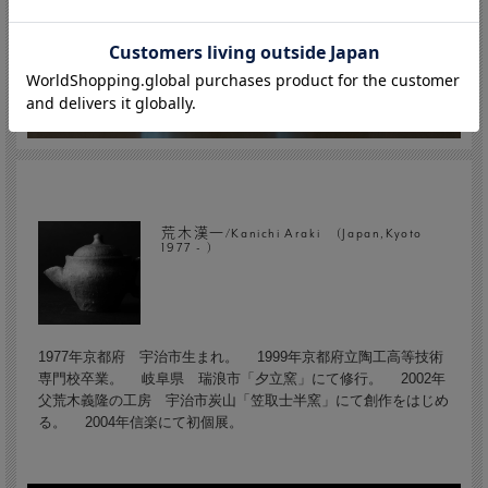
荒木漢一/Kanichi Araki (Japan,Kyoto
1977 - )
1977年京都府 宇治市生まれ。 1999年京都府立陶工高等技術
専門校卒業。 岐阜県 瑞浪市「夕立窯」にて修行。 2002年
父荒木義隆の工房 宇治市炭山「笠取士半窯」にて創作をはじめ
る。 2004年信楽にて初個展。