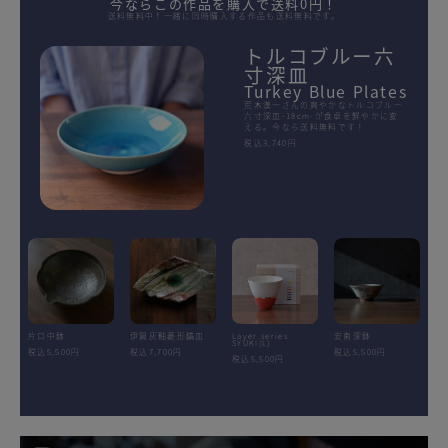
今ならこの作品を購入で送料0円！
送料無料中！一緒に同時購入する作品も送料無料です。
トルコブルー六
寸深皿
Turkey Blue Plates
荒木漢一さんの爽やかなトルコブルー
六寸深皿-18cm-が食卓を鮮やかに変
える。今なら送料無料です！
税込3,740円
片口中鉢
伊賀灰釉菱形鎬皿
Layer.series
安南深鉢
SYUKI(L)
税込5,500円
税込7,700円
税込5,500円
税込5,500円