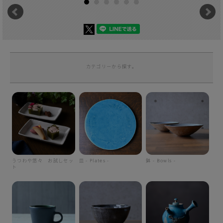
カテゴリーから探す。
うつわや悠々 お試しセッ
皿 - Plates -
鉢 - Bowls -
ト