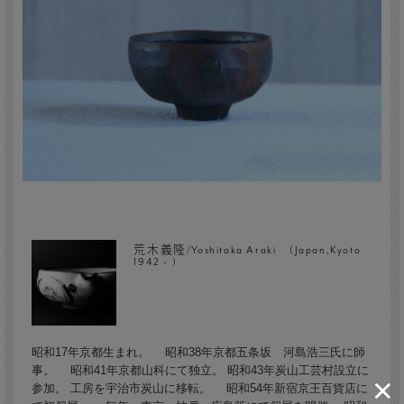
荒木義隆/Yoshitaka Araki (Japan,Kyoto
1942 - )
昭和17年京都生まれ。 昭和38年京都五条坂 河島浩三氏に師
事。 昭和41年京都山科にて独立。 昭和43年炭山工芸村設立に
参加。 工房を宇治市炭山に移転。 昭和54年新宿京王百貨店に