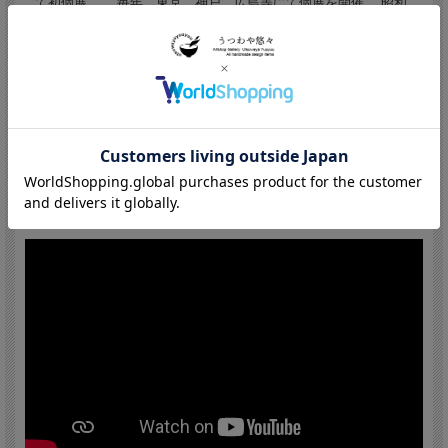
て初個展。 毎年 東京、神戸、広島等にて個展を開催。 昭和
55年招請を受け技術指導のため中国各地へ。 昭和63年招請を受
け技術指導のためベトナムへ。 ハノイ市、ホーチミン市、他。
ベトナムにて作陶 以降毎年歴訪。 平成 2年招請を受けラオス
へ。 ビエンチャンにて作陶 以降毎年歴訪。 平成 2年作品集
「うつわあそび」発行。 平成 4年ベトナム、ラオス行 ５年の
区切りとして。 ハノイ・ビエンチャン・京都展 玉川高島屋。
平成4年能登門前町に穴窯 門前小僧窯を築窯。 平成4年ハノイ
にて現代の安南陶器展。 平成7年ハノイにて第二回現代の安南陶
器展。