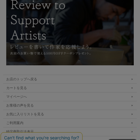
荒木義隆追悼特別展-出展作品-。
お店のトップへ戻る
生涯、器を作り続けた陶芸家・荒木義隆さんの回顧展。
和食器を変えた器から、海を渡り作られたアジアの器まで。
カートを見る
うつわや悠々ウェブ未発表の作品を展示販売です。
■素材 陶器
マイページへ
■サイズ 径約7.5cm 高さ約4.3cm
お客様の声を見る
■手触り ざらっとしています。
■重量 約75g
お気に入りリストを見る
■容量 約70cc
ご利用案内
※展覧会作品のため、お渡しが展覧会終了後の発送になる場合もございます。
特定商取引法表示