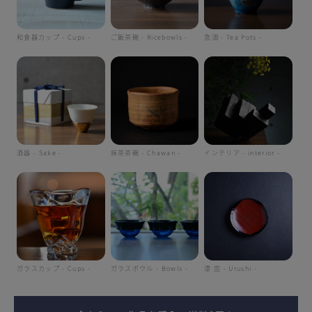
和食器カップ - Cups -
ご飯茶碗 - Ricebowls -
急須 - Tea Pots -
酒器 - Sake -
抹茶茶碗 - Chawan -
インテリア - interior -
ガラスカップ - Cups -
ガラスボウル - Bowls -
漆 皿 - Urushi -