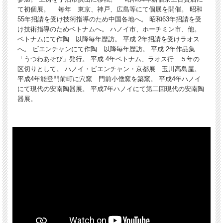
て初個展。 毎年 東京、神戸、広島等にて個展を開催。 昭和
55年招請を受け技術指導のため中国各地へ。 昭和63年招請を受
け技術指導のためベトナムへ。 ハノイ市、ホーチミン市、他。
ベトナムにて作陶 以降毎年歴訪。 平成 2年招請を受けラオス
へ。 ビエンチャンにて作陶 以降毎年歴訪。 平成 2年作品集
「うつわあそび」発行。 平成 4年ベトナム、ラオス行 ５年の
区切りとして。 ハノイ・ビエンチャン・京都展 玉川高島屋。
平成4年能登門前町に穴窯 門前小僧窯を築窯。 平成4年ハノイ
にて現代の安南陶器展。 平成7年ハノイにて第二回現代の安南陶
器展。