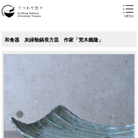
和食器 灰緑釉鎬長方皿 作家「荒木義隆」