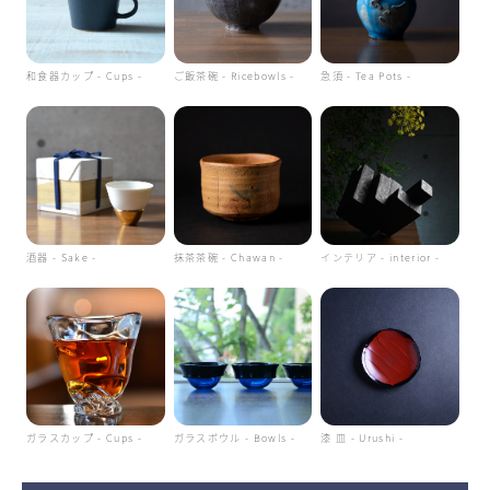
和食器カップ - Cups -
ご飯茶碗 - Ricebowls -
急須 - Tea Pots -
酒器 - Sake -
抹茶茶碗 - Chawan -
インテリア - interior -
ガラスカップ - Cups -
ガラスボウル - Bowls -
漆 皿 - Urushi -