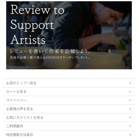
お店のトップへ戻る
荒木義隆追悼特別展-出展作品-。
生涯、器を作り続けた陶芸家・荒木義隆さんの回顧展。
カートを見る
和食器を変えた器から、海を渡り作られたアジアの器まで。
うつわや悠々ウェブ未発表の作品を展示販売です。
マイページへ
■素材 陶器
お客様の声を見る
■サイズ 縦約26cm 横約34cm 高さ約7cm
■手触り ざらっとしています。
お気に入りリストを見る
■重量 約1685g
ご利用案内
※展覧会作品のため、お渡しが展覧会終了後の発送になる場合もございます。
特定商取引法表示