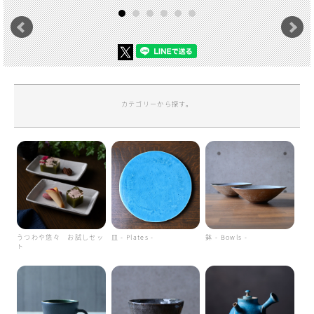
カテゴリーから探す。
うつわや悠々 お試しセッ
皿 - Plates -
鉢 - Bowls -
ト