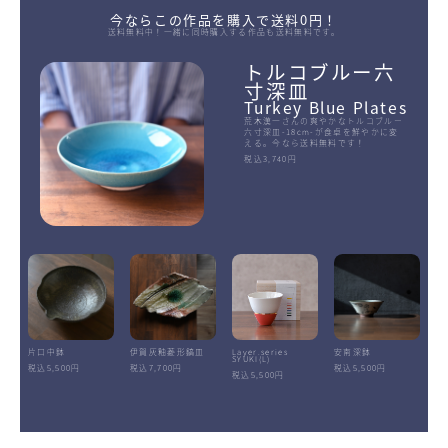
今ならこの作品を購入で送料0円！
送料無料中！一緒に同時購入する作品も送料無料です。
トルコブルー六
寸深皿
Turkey Blue Plates
荒木漢一さんの爽やかなトルコブルー
六寸深皿-18cm-が食卓を鮮やかに変
える。今なら送料無料です！
税込3,740円
片口中鉢
伊賀灰釉菱形鎬皿
Layer.series
安南深鉢
SYUKI(L)
税込5,500円
税込7,700円
税込5,500円
税込5,500円