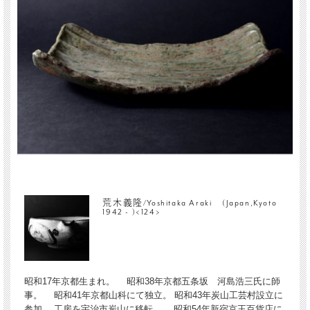
荒木義隆/Yoshitaka Araki (Japan,Kyoto
1942 - )<124>
昭和17年京都生まれ。 昭和38年京都五条坂 河島浩三氏に師
事。 昭和41年京都山科にて独立。 昭和43年炭山工芸村設立に
参加。 工房を宇治市炭山に移転。 昭和54年新宿京王百貨店に