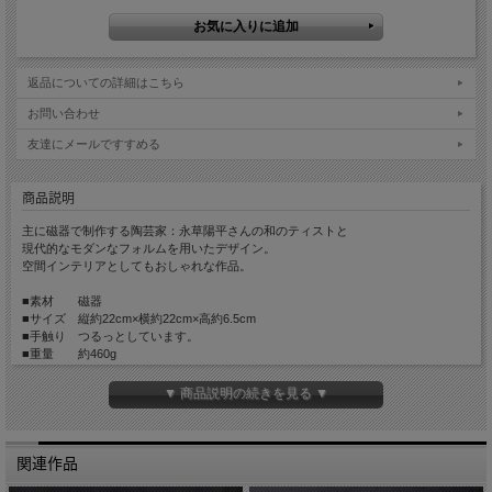
返品についての詳細はこちら
お問い合わせ
友達にメールですすめる
商品説明
主に磁器で制作する陶芸家：永草陽平さんの和のティストと
現代的なモダンなフォルムを用いたデザイン。
空間インテリアとしてもおしゃれな作品。
■素材 磁器
■サイズ 縦約22cm×横約22cm×高約6.5cm
■手触り つるっとしています。
■重量 約460g
■生産国 Made in Japan
▼ 商品説明の続きを見る ▼
関連作品