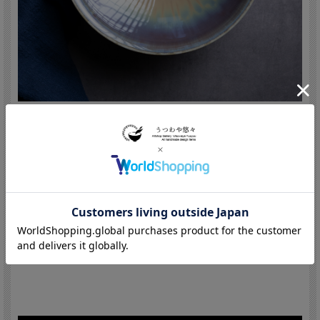
永草陽平/Yohei Nagakusa (Japan,Aichi
1986 - )
1986 愛知県春日井市生まれ 2013 多治見市陶磁器意匠研究所
修了 2014 多治見市陶磁器意匠研究所セラミックス・ラボ 修了
美濃陶芸展 審査員特別賞 日本伝統工芸展 入選 めし碗
グランプリ展 審査員特別賞 2015 美濃陶芸展 奨励賞