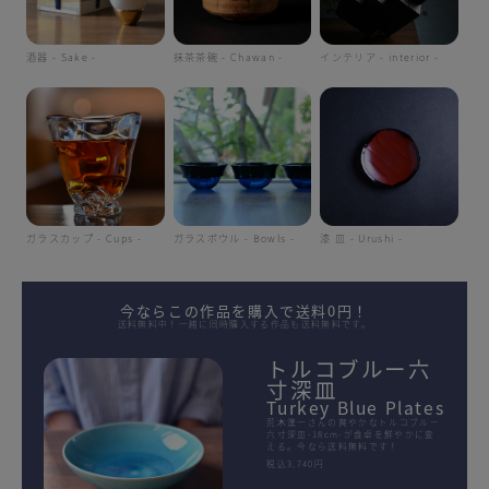
酒器 - Sake -
抹茶茶碗 - Chawan -
インテリア - interior -
ガラスカップ - Cups -
ガラスボウル - Bowls -
漆 皿 - Urushi -
今ならこの作品を購入で送料0円！
送料無料中！一緒に同時購入する作品も送料無料です。
トルコブルー六
寸深皿
Turkey Blue Plates
荒木漢一さんの爽やかなトルコブルー
六寸深皿-18cm-が食卓を鮮やかに変
える。今なら送料無料です！
税込3,740円