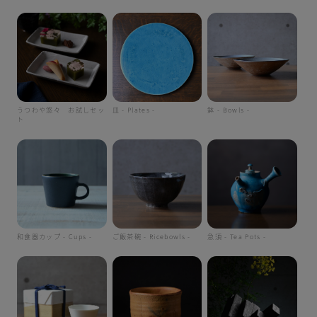
うつわや悠々 お試しセッ
皿 - Plates -
鉢 - Bowls -
ト
和食器カップ - Cups -
ご飯茶碗 - Ricebowls -
急須 - Tea Pots -