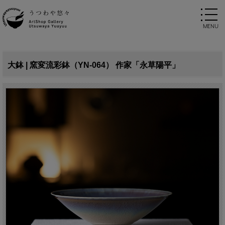
大鉢 | 窯変流彩鉢（YN-064） 作家「永草陽平」