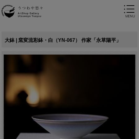
大鉢 | 窯変流彩鉢・白（YN-067） 作家「永草陽平」