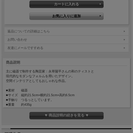
返品についての詳細はこちら
お問い合わせ
友達にメールですすめる
商品説明
主に磁器で制作する陶芸家：永草陽平さんの和のティストと
現代的なモダンなフォルムを用いたデザイン。
空間インテリアとしてもおしゃれな作品。
■素材 磁器
■サイズ 縦約21.5cm×横約21.5cm×高約6.5cm
■手触り つるっとしています。
■重量 約435g
■生産国 Made in Japan
▼ 商品説明の続きを見る ▼