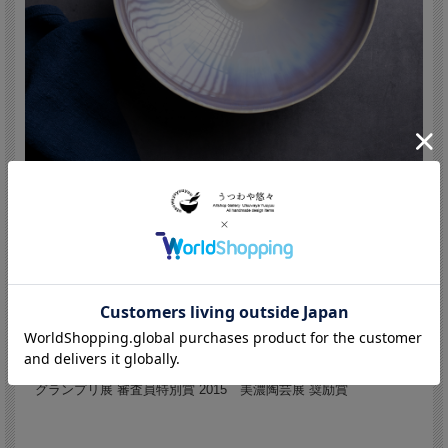
永草陽平/Yohei Nagakusa (Japan,Aichi
1986 - )
1986 愛知県春日井市生まれ 2013 多治見市陶磁器意匠研究所
修了 2014 多治見市陶磁器意匠研究所セラミックス・ラボ 修了
美濃陶芸展 審査員特別賞 日本伝統工芸展 入選 めし碗
グランプリ展 審査員特別賞 2015 美濃陶芸展 奨励賞