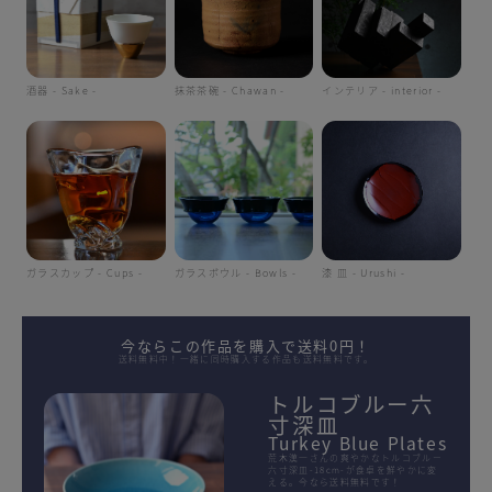
酒器 - Sake -
抹茶茶碗 - Chawan -
インテリア - interior -
ガラスカップ - Cups -
ガラスボウル - Bowls -
漆 皿 - Urushi -
今ならこの作品を購入で送料0円！
送料無料中！一緒に同時購入する作品も送料無料です。
トルコブルー六
寸深皿
Turkey Blue Plates
荒木漢一さんの爽やかなトルコブルー
六寸深皿-18cm-が食卓を鮮やかに変
える。今なら送料無料です！