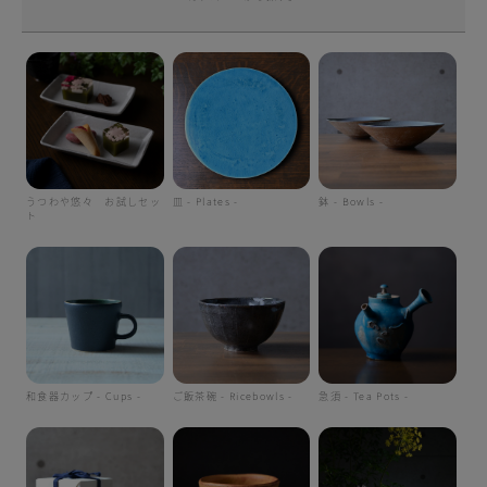
うつわや悠々 お試しセッ
皿 - Plates -
鉢 - Bowls -
ト
和食器カップ - Cups -
ご飯茶碗 - Ricebowls -
急須 - Tea Pots -