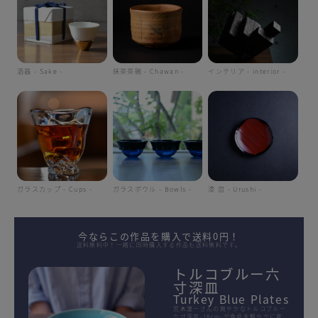
酒器 - Sake -
抹茶茶碗 - Chawan -
インテリア - interior -
ガラスカップ - Cups -
ガラスボウル - Bowls -
漆 皿 - Urushi -
今ならこの作品を購入で送料0円！
送料無料中！一緒に同時購入する作品も送料無料です。
トルコブルー六
寸深皿
Turkey Blue Plates
荒木漢一さんの爽やかなトルコブルー
六寸深皿-18cm-が食卓を鮮やかに変