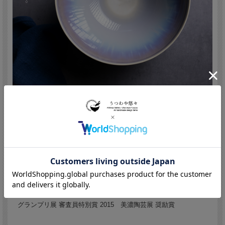
永草陽平/Yohei Nagakusa (Japan,Aichi
1986 - )
1986 愛知県春日井市生まれ 2013 多治見市陶磁器意匠研究所
修了 2014 多治見市陶磁器意匠研究所セラミックス・ラボ 修了
美濃陶芸展 審査員特別賞 日本伝統工芸展 入選 めし碗
グランプリ展 審査員特別賞 2015 美濃陶芸展 奨励賞