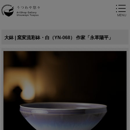
大鉢 | 窯変流彩鉢・白（YN-068） 作家「永草陽平」