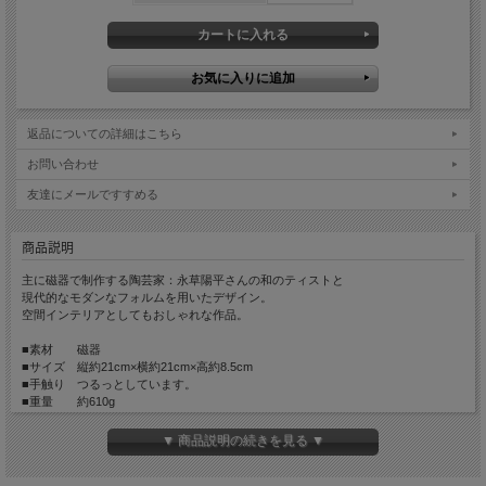
返品についての詳細はこちら
お問い合わせ
友達にメールですすめる
商品説明
主に磁器で制作する陶芸家：永草陽平さんの和のティストと
現代的なモダンなフォルムを用いたデザイン。
空間インテリアとしてもおしゃれな作品。
■素材 磁器
■サイズ 縦約21cm×横約21cm×高約8.5cm
■手触り つるっとしています。
■重量 約610g
■生産国 Made in Japan
▼ 商品説明の続きを見る ▼