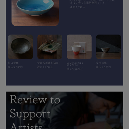
える。今なら送料無料です！
税込3,740円
片口中鉢
伊賀灰釉菱形鎬皿
Layer.series
安南深鉢
SYUKI(L)
税込5,500円
税込7,700円
税込5,500円
税込5,500円