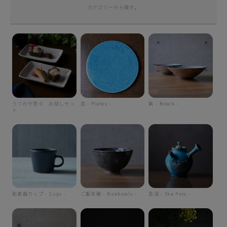
カテゴリーから探す。
うつわや悠々 お試しセッ
皿 - Plates -
鉢 - Bowls -
ト
和食器カップ - Cups -
ご飯茶碗 - Ricebowls -
急須 - Tea Pots -