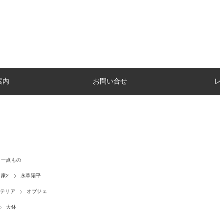
案内
お問い合せ
一点もの
家2
永草陽平
テリア
オブジェ
大鉢