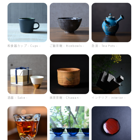
和食器カップ - Cups -
ご飯茶碗 - Ricebowls -
急須 - Tea Pots -
酒器 - Sake -
抹茶茶碗 - Chawan -
インテリア - interior -