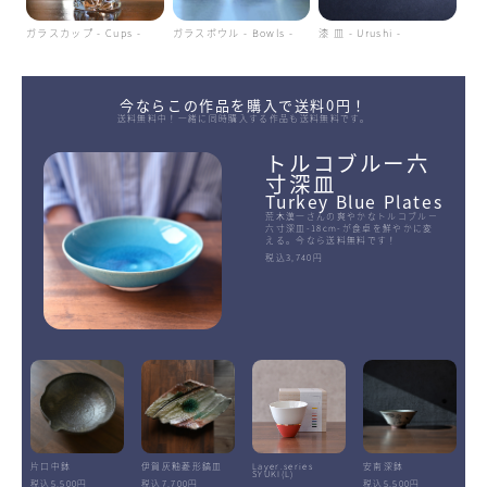
ガラスカップ - Cups -
ガラスボウル - Bowls -
漆 皿 - Urushi -
今ならこの作品を購入で送料0円！
送料無料中！一緒に同時購入する作品も送料無料です。
トルコブルー六
寸深皿
Turkey Blue Plates
荒木漢一さんの爽やかなトルコブルー
六寸深皿-18cm-が食卓を鮮やかに変
える。今なら送料無料です！
税込3,740円
片口中鉢
伊賀灰釉菱形鎬皿
Layer.series
安南深鉢
SYUKI(L)
税込5,500円
税込7,700円
税込5,500円