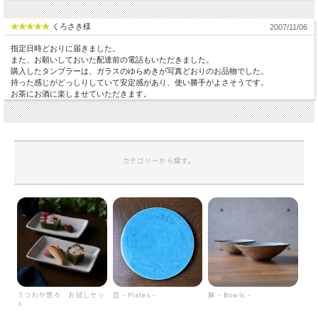
くろさき様
2007/11/06
指定日時どおりに届きました。
また、お願いしておいた配達前の電話もいただきました。
購入したタンブラーは、ガラスのゆらめきが写真どおりのお品物でした。
持った感じがどっしりしていて安定感があり、使い勝手がよさそうです。
お茶にお酒に楽しませていただきます。
カテゴリーから探す。
うつわや悠々 お試しセッ
皿 - Plates -
鉢 - Bowls -
ト