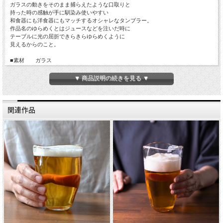
ガラスの動きをそのまま捕らえたような口取りと
持った時の感触が手に馴染み使いやすい
和食器にも洋食器にもマッチするオシャレなタンブラー。
作品名のゆらめくとはジュースなどを注いだ時に
テーブルに光の屈折できらきらゆらめくように
見えるからのこと。
■素材 ガラス
■サイズ 口径約9cm×底径約5cm 高さ約9cm
■手触り つるつるしています。
▼ 商品説明の続きを見る ▼
■容量 約140cc
■重さ 約275g
■生産国 Made in Japan
■備考 食器洗浄機 × 耐熱約40度まで 電子レンジ×
関連作品
小さな気泡や黒点、一点ごとに個体差があります。