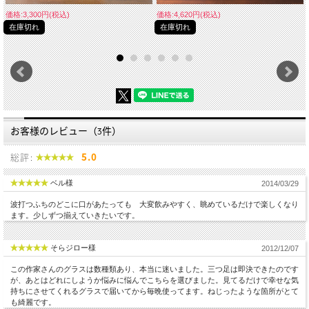
価格:3,300円(税込)
価格:4,620円(税込)
在庫切れ
在庫切れ
お客様のレビュー（3件）
総評:
5.0
ベル様
2014/03/29
波打つふちのどこに口があたっても 大変飲みやすく、眺めているだけで楽しくなり
ます。少しずつ揃えていきたいです。
そらジロー様
2012/12/07
この作家さんのグラスは数種類あり、本当に迷いました。三つ足は即決できたのです
が、あとはどれにしようか悩みに悩んでこちらを選びました。見てるだけで幸せな気
持ちにさせてくれるグラスで届いてから毎晩使ってます。ねじったような箇所がとて
も綺麗です。