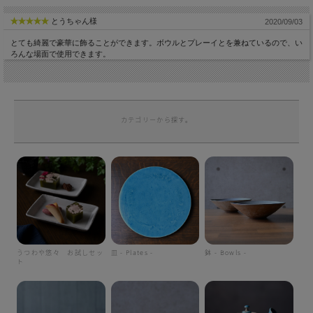
とうちゃん様
2020/09/03
とても綺麗で豪華に飾ることができます。ボウルとプレーイとを兼ねているので、い
ろんな場面で使用できます。
カテゴリーから探す。
うつわや悠々 お試しセッ
皿 - Plates -
鉢 - Bowls -
ト