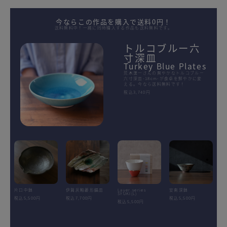
今ならこの作品を購入で送料0円！
送料無料中！一緒に同時購入する作品も送料無料です。
トルコブルー六
寸深皿
Turkey Blue Plates
荒木漢一さんの爽やかなトルコブルー
六寸深皿-18cm-が食卓を鮮やかに変
える。今なら送料無料です！
税込3,740円
片口中鉢
伊賀灰釉菱形鎬皿
Layer.series
安南深鉢
SYUKI(L)
税込5,500円
税込7,700円
税込5,500円
税込5,500円