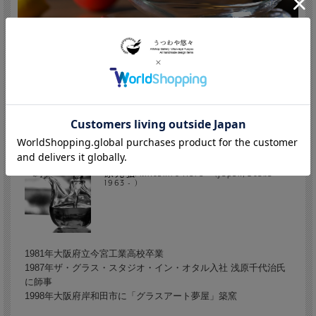
原光弘/Mitsuhiro Hara (Japan,Osaka
1963 - )
1981年大阪府立今宮工業高校卒業
1987年ザ・グラス・スタジオ・イン・オタル入社 浅原千代治氏
に師事
1998年大阪府岸和田市に「グラスアート夢屋」築窯