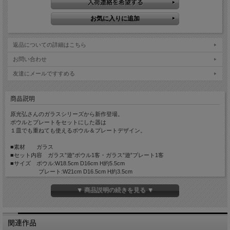
返品についての詳細はこちら
お問い合わせ
友達にメールですすめる
商品説明
原光弘さんのガラスシリーズから新作登場。
ボウルとプレートをセットにした器は
１皿でも重ねても使えるボウル＆プレートデザイン。
■素材 ガラス
■セット内容 ガラス”遊”ボウル1客・ガラス”遊”プレート1客
■サイズ ボウル:W18.5cm D16cm H約5.5cm
プレート:W21cm D16.5cm H約3.5cm
■手触り つるつるしています。
■重さ ボウル:約310g プレート:約275g
▼ 商品説明の続きを見る ▼
■備考 食器洗浄機 × 電子レンジ×
小さな気泡や黒点、一点ごとに個体差があります。
関連作品