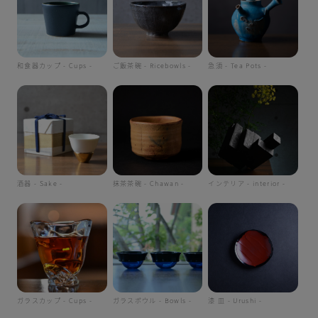
和食器カップ - Cups -
ご飯茶碗 - Ricebowls -
急須 - Tea Pots -
酒器 - Sake -
抹茶茶碗 - Chawan -
インテリア - interior -
ガラスカップ - Cups -
ガラスボウル - Bowls -
漆 皿 - Urushi -