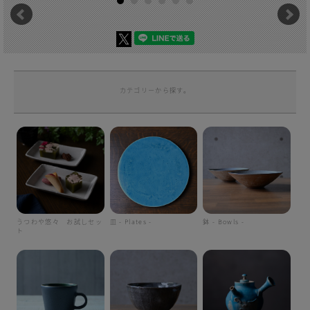
カテゴリーから探す。
うつわや悠々 お試しセッ
皿 - Plates -
鉢 - Bowls -
ト