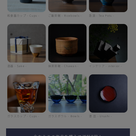
和食器カップ - Cups -
ご飯茶碗 - Ricebowls -
急須 - Tea Pots -
酒器 - Sake -
抹茶茶碗 - Chawan -
インテリア - interior -
ガラスカップ - Cups -
ガラスボウル - Bowls -
漆 皿 - Urushi -