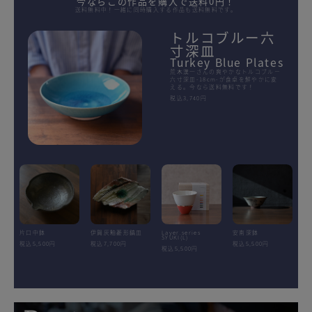
今ならこの作品を購入で送料0円！
送料無料中！一緒に同時購入する作品も送料無料です。
トルコブルー六
寸深皿
Turkey Blue Plates
荒木漢一さんの爽やかなトルコブルー
六寸深皿-18cm-が食卓を鮮やかに変
える。今なら送料無料です！
税込3,740円
片口中鉢
伊賀灰釉菱形鎬皿
Layer.series
安南深鉢
SYUKI(L)
税込5,500円
税込7,700円
税込5,500円
税込5,500円