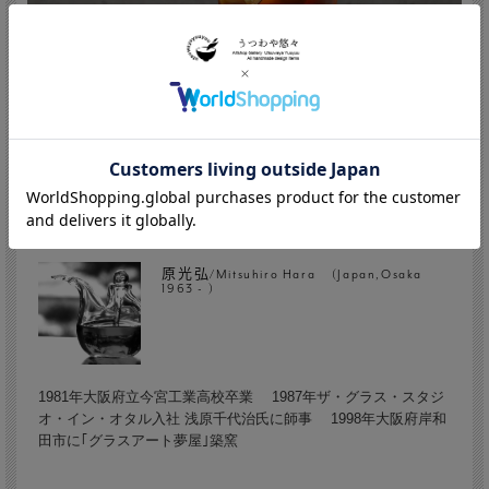
原光弘/Mitsuhiro Hara (Japan,Osaka
1963 - )
1981年大阪府立今宮工業高校卒業 1987年ザ・グラス・スタジ
オ・イン・オタル入社 浅原千代治氏に師事 1998年大阪府岸和
田市に｢グラスアート夢屋｣築窯