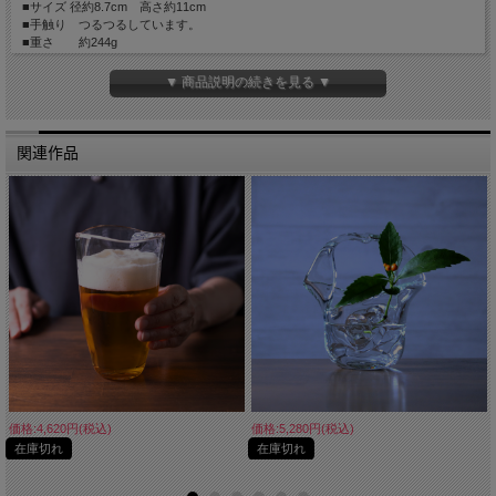
■サイズ 径約8.7cm 高さ約11cm
■手触り つるつるしています。
■重さ 約244g
■容量 約300cc
■備考 食器洗浄機 × 耐熱約40度まで 電子レンジ×
▼ 商品説明の続きを見る ▼
小さな気泡や黒点、一点ごとに個体差があります。
関連作品
価格:4,620円(税込)
価格:5,280円(税込)
在庫切れ
在庫切れ