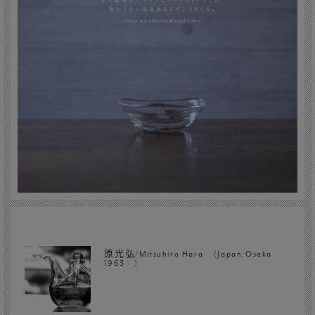
原光弘/Mitsuhiro Hara (Japan,Osaka
1963 - )