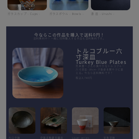
ガラスカップ - Cups -
ガラスボウル - Bowls -
漆 皿 - Urushi -
今ならこの作品を購入で送料0円！
送料無料中！一緒に同時購入する作品も送料無料です。
トルコブルー六
寸深皿
Turkey Blue Plates
荒木漢一さんの爽やかなトルコブルー
六寸深皿-18cm-が食卓を鮮やかに変
える。今なら送料無料です！
税込3,740円
片口中鉢
伊賀灰釉菱形鎬皿
Layer.series
安南深鉢