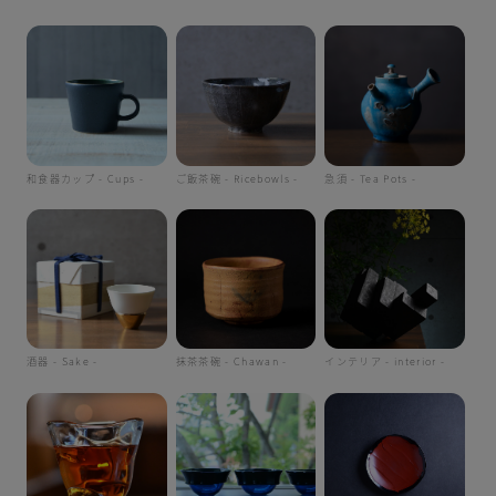
和食器カップ - Cups -
ご飯茶碗 - Ricebowls -
急須 - Tea Pots -
酒器 - Sake -
抹茶茶碗 - Chawan -
インテリア - interior -