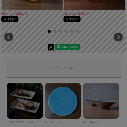
価格:3,300円(税込)
価格:4,620円(税込)
在庫切れ
在庫切れ
カテゴリーから探す。
うつわや悠々 お試しセッ
皿 - Plates -
鉢 - Bowls -
ト