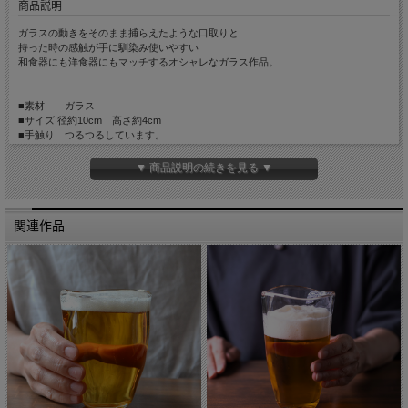
商品説明
ガラスの動きをそのまま捕らえたような口取りと
持った時の感触が手に馴染み使いやすい
和食器にも洋食器にもマッチするオシャレなガラス作品。
■素材 ガラス
■サイズ 径約10cm 高さ約4cm
■手触り つるつるしています。
■重さ 約110g
■備考 食器洗浄機 × 耐熱約40度まで 電子レンジ×
▼ 商品説明の続きを見る ▼
小さな気泡や黒点、一点ごとに個体差があります。
関連作品