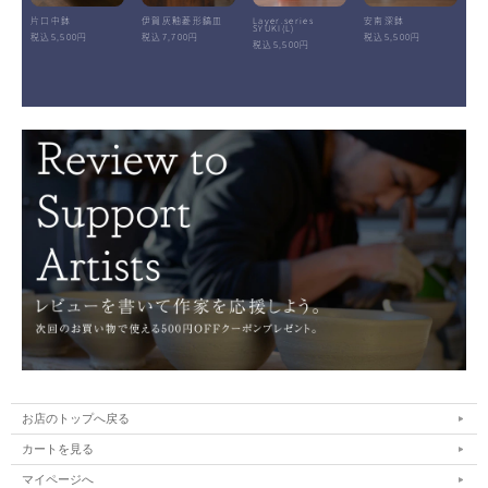
片口中鉢
伊賀灰釉菱形鎬皿
Layer.series
安南深鉢
SYUKI(L)
税込5,500円
税込7,700円
税込5,500円
税込5,500円
お店のトップへ戻る
カートを見る
マイページへ