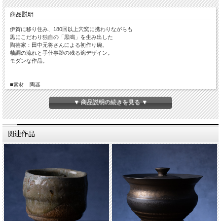
商品説明
伊賀に移り住み、180回以上穴窯に携わりながらも
黒にこだわり独自の「黒鳴」を生み出した
陶芸家：田中元将さんによる初作り碗。
釉調の流れと手仕事跡の残る碗デザイン。
モダンな作品。
■素材 陶器
■サイズ 径約12cm 高さ約10cm
■手触り ざらっとしています。
▼ 商品説明の続きを見る ▼
■重量 約370g
■生産国 Made in Japan
関連作品