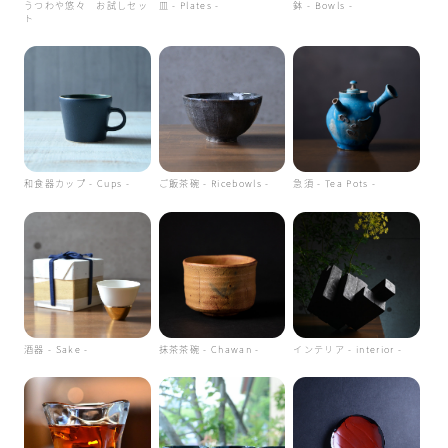
うつわや悠々 お試しセッ
皿 - Plates -
鉢 - Bowls -
ト
和食器カップ - Cups -
ご飯茶碗 - Ricebowls -
急須 - Tea Pots -
酒器 - Sake -
抹茶茶碗 - Chawan -
インテリア - interior -