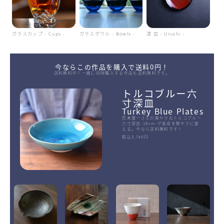
ガラスカップ - Cups -
ガラスボウル - Bowls -
漆 皿 - Urushi -
今ならこの作品を購入で送料0円！
送料無料中！一緒に同時購入する作品も送料無料です。
トルコブルー六
寸深皿
Turkey Blue Plates
荒木漢一さんの爽やかなトルコブルー
六寸深皿-18cm-が食卓を鮮やかに変
える。今なら送料無料です！
税込3,740円