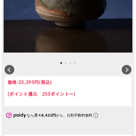
価格:
25,300円
(税込)
[ポイント還元 253ポイント～]
なら
月々8,433円
から。分割手数料無料