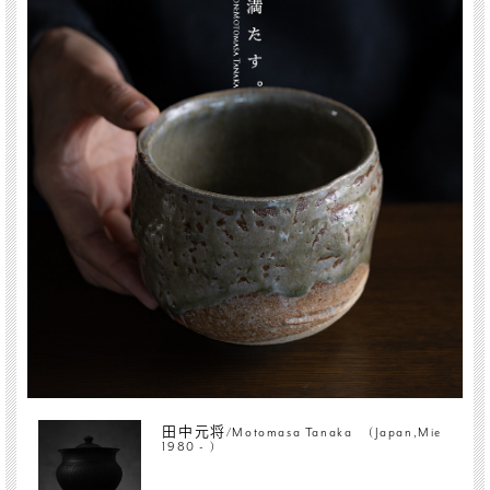
田中元将/Motomasa Tanaka (Japan,Mie
1980 - )