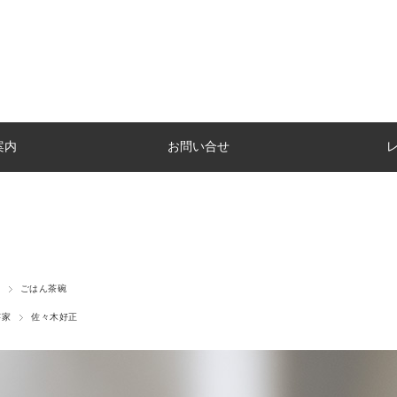
案内
お問い合せ
ごはん茶碗
芸家
佐々木好正