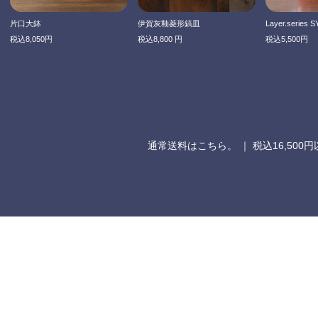
片口大鉢
伊賀灰釉菱形鎬皿
Layer.series S
税込8,050円
税込8,800 円
税込5,500円
通常送料はこちら。
｜ 税込16,50