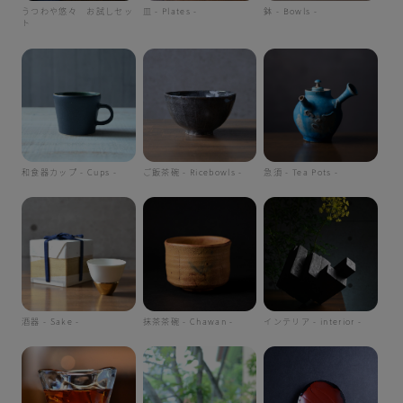
うつわや悠々 お試しセッ
皿 - Plates -
鉢 - Bowls -
ト
和食器カップ - Cups -
ご飯茶碗 - Ricebowls -
急須 - Tea Pots -
酒器 - Sake -
抹茶茶碗 - Chawan -
インテリア - interior -