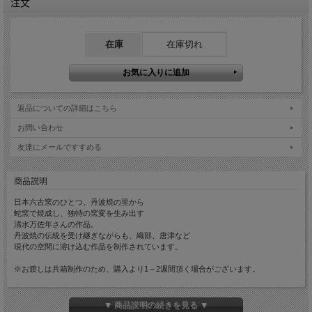
注文
在庫
在庫切れ
返品についての詳細はこちら
お問い合わせ
友達にメールですすめる
商品説明
日本六古窯のひとつ、丹波焼の里から
蛇窯で焼成し、独特の窯変を生み出す
清水万佐年さんの作品。
丹波焼の伝統を受け継ぎながらも、織部、唐津など
現代の空間に溶け込む作品を制作されています。
※お渡しは共箱制作のため、購入より1～2週間頂く場合がございます。
▼ 商品説明の続きを見る ▼