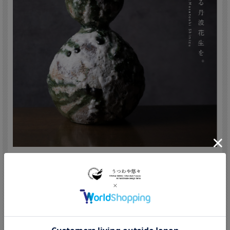
清水万佐年/Masatoshi Shimizu
(Japan,Hyogo 1984 - )
1984年 丹波立杭に生まれる