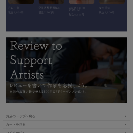
片口中鉢
伊賀灰釉菱形鎬皿
Layer.series
安南深鉢
SYUKI(L)
税込5,500円
税込7,700円
税込5,500円
税込5,500円
お店のトップへ戻る
カートを見る
マイページへ