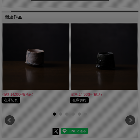
■素材 陶器
■サイズ W約16cm D約16cm H約26cm
■手触り ざらっとしています。
■重量 約1875g
関連作品
■生産国 Made in Japan
価格:14,300円(税込)
価格:14,300円(税込)
在庫切れ
在庫切れ