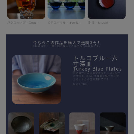
ガラスカップ - Cups -
ガラスボウル - Bowls -
漆 皿 - Urushi -
今ならこの作品を購入で送料0円！
送料無料中！一緒に同時購入する作品も送料無料です。
トルコブルー六
寸深皿
Turkey Blue Plates
荒木漢一さんの爽やかなトルコブルー
六寸深皿-18cm-が食卓を鮮やかに変
える。今なら送料無料です！
税込3,740円