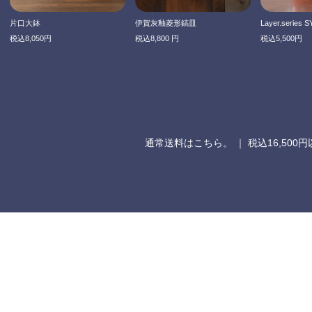
片口大鉢
伊賀灰釉菱形鎬皿
Layer.series S
税込8,050円
税込8,800 円
税込5,500円
通常送料はこちら。
｜ 税込16,50