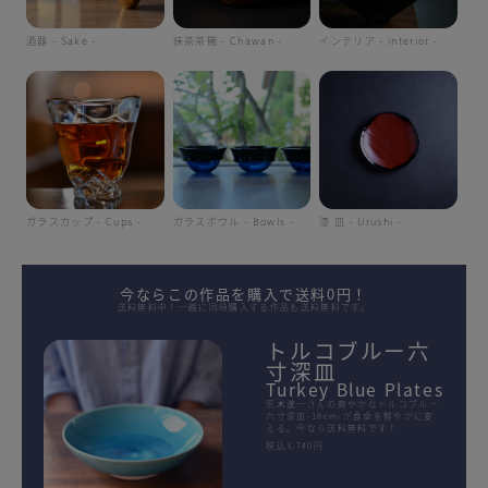
酒器 - Sake -
抹茶茶碗 - Chawan -
インテリア - interior -
ガラスカップ - Cups -
ガラスボウル - Bowls -
漆 皿 - Urushi -
今ならこの作品を購入で送料0円！
送料無料中！一緒に同時購入する作品も送料無料です。
トルコブルー六
寸深皿
Turkey Blue Plates
荒木漢一さんの爽やかなトルコブルー
六寸深皿-18cm-が食卓を鮮やかに変
える。今なら送料無料です！
税込3,740円