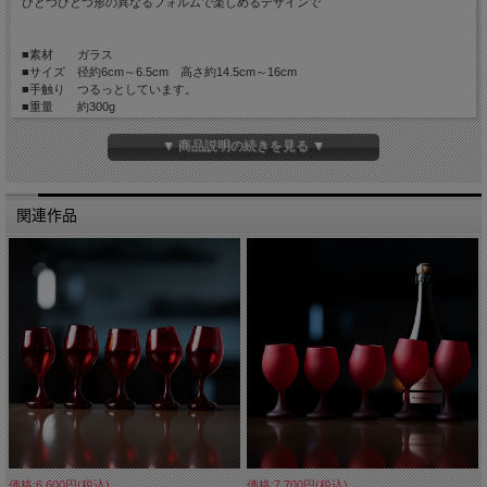
ひとつひとつ形の異なるフォルムで楽しめるデザインで
■素材 ガラス
■サイズ 径約6cm～6.5cm 高さ約14.5cm～16cm
■手触り つるっとしています。
■重量 約300g
■容量 約200cc
▼ 商品説明の続きを見る ▼
※大きさや容量、また重量は目安です。
吹きガラス作品のため容量と重量には大きく個体差があります。
大きさや形をリクエストすることは、出来ませんのでご了承ください。
関連作品
価格:6,600円(税込)
価格:7,700円(税込)