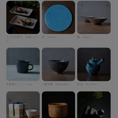
うつわや悠々 お試しセッ
皿 - Plates -
鉢 - Bowls -
ト
和食器カップ - Cups -
ご飯茶碗 - Ricebowls -
急須 - Tea Pots -