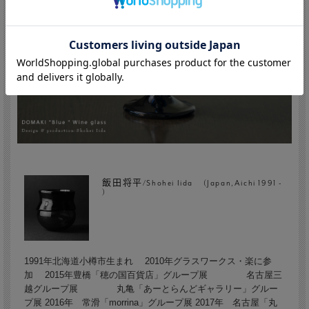
飯田将平/Shohei Iida (Japan,Aichi 1991 -
)
1991年北海道小樽市生まれ 2010年グラスワークス・楽に参
加 2015年豊橋「穂の国百貨店」グループ展 名古屋三
越グループ展 丸亀「あーとらんどギャラリー」グルー
プ展 2016年 常滑「morrina」グループ展 2017年 名古屋「丸