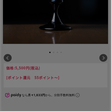
価格:
5,500円
(税込)
[ポイント還元 55ポイント～]
なら
月々1,833円
から。分割手数料無料