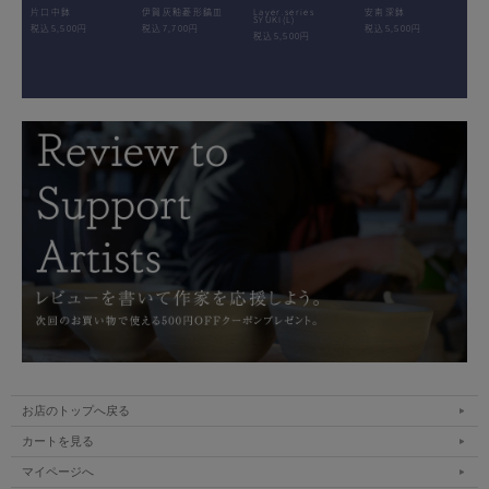
片口中鉢
伊賀灰釉菱形鎬皿
Layer.series
安南深鉢
SYUKI(L)
税込5,500円
税込7,700円
税込5,500円
税込5,500円
お店のトップへ戻る
カートを見る
マイページへ