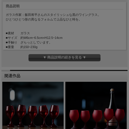
商品説明
ガラス作家：飯田将平さんのスタイリッシュな黒のワイングラス。
ひとつひとつ形の異なるフォルムで上品なひと時を。
■素材 ガラス
■サイズ 約W6cm~6.5cm×H12.5~14cm
■手触り ざらっとしています。
■重量 約150~230g
■容量 約150~180cc
■生産国 Made in Japan
▼ 商品説明の続きを見る ▼
関連作品