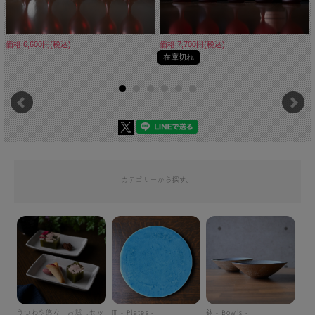
価格:6,600円(税込)
価格:7,700円(税込)
在庫切れ
カテゴリーから探す。
うつわや悠々 お試しセッ
皿 - Plates -
鉢 - Bowls -