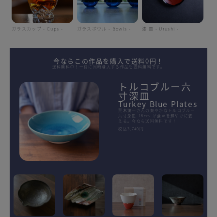
ガラスカップ - Cups -
ガラスボウル - Bowls -
漆 皿 - Urushi -
今ならこの作品を購入で送料0円！
送料無料中！一緒に同時購入する作品も送料無料です。
トルコブルー六
寸深皿
Turkey Blue Plates
荒木漢一さんの爽やかなトルコブルー
六寸深皿-18cm-が食卓を鮮やかに変
える。今なら送料無料です！
税込3,740円