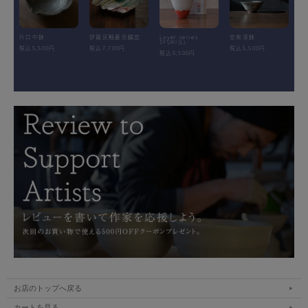
片口中鉢
伊賀灰釉菱形鎬皿
Layer.series
安南深鉢
SYUKI(L)
税込5,500円
税込7,700円
税込5,500円
税込5,500円
お店のトップへ戻る
カートを見る