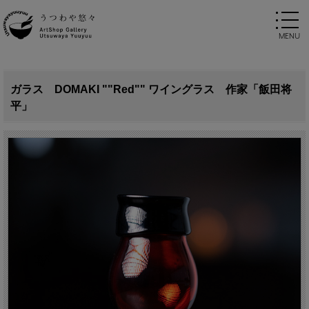
ガラス DOMAKI ""Red"" ワイングラス 作家「飯田将
平」