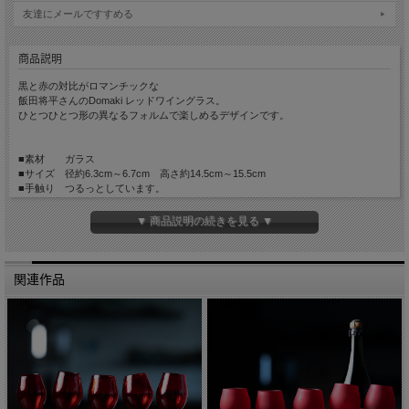
友達にメールですすめる
商品説明
黒と赤の対比がロマンチックな
飯田将平さんのDomaki レッドワイングラス。
ひとつひとつ形の異なるフォルムで楽しめるデザインです。
■素材 ガラス
■サイズ 径約6.3cm～6.7cm 高さ約14.5cm～15.5cm
■手触り つるっとしています。
■重量 約300g
■容量 約200cc
▼ 商品説明の続きを見る ▼
※大きさや容量、また重量は目安です。
吹きガラス作品のため容量と重量には大きく個体差があります。
大きさや形をリクエストすることは、出来ませんのでご了承ください。
関連作品