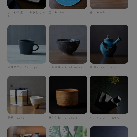
うつわや悠々 お試しセッ
皿 - Plates -
鉢 - Bowls -
ト
和食器カップ - Cups -
ご飯茶碗 - Ricebowls -
急須 - Tea Pots -
酒器 - Sake -
抹茶茶碗 - Chawan -
インテリア - interior -