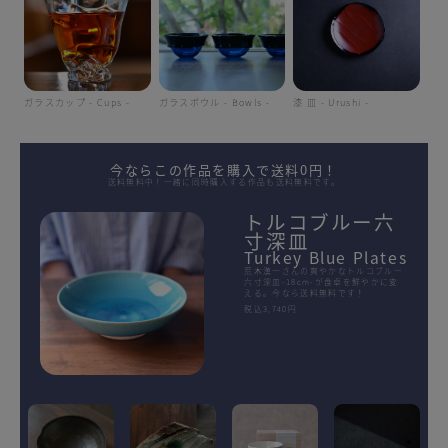
ガラスカップ - Cups -
ガラスボウル - Bowls -
漆 皿 - Urushi -
今ならこの作品を購入で送料0円！
送料無料中！一緒に同時購入する作品も送料無料です。
トルコブルー六
寸深皿
Turkey Blue Plates
荒木漢一さんの爽やかなトルコブルー
六寸深皿-18cm-が食卓を鮮やかに変
える。今なら送料無料です！
税込3,740円