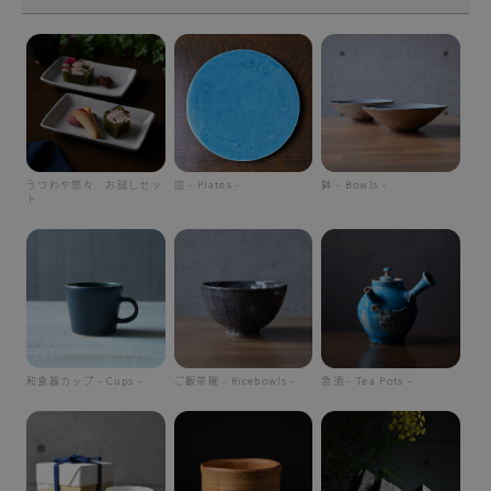
うつわや悠々 お試しセッ
皿 - Plates -
鉢 - Bowls -
ト
和食器カップ - Cups -
ご飯茶碗 - Ricebowls -
急須 - Tea Pots -