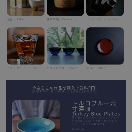
酒器 - Sake -
抹茶茶碗 - Chawan -
インテリア - interior -
ガラスカップ - Cups -
ガラスボウル - Bowls -
漆 皿 - Urushi -
今ならこの作品を購入で送料0円！
送料無料中！一緒に同時購入する作品も送料無料です。
トルコブルー六
寸深皿
Turkey Blue Plates
荒木漢一さんの爽やかなトルコブルー
六寸深皿-18cm-が食卓を鮮やかに変
える。今なら送料無料です！
税込3,740円