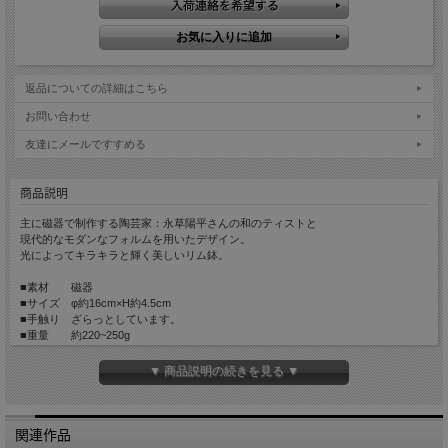
返品についての詳細はこちら
お問い合わせ
友達にメールですすめる
商品説明
主に磁器で制作する陶芸家：永草陽平さんの和のティストと
現代的なモダンなフォルムを用いたデザイン。
光によってキラキラと輝く美しいリム鉢。
■素材 磁器
■サイズ φ約16cm×H約4.5cm
■手触り ざらっとしています。
■重量 約220~250g
■生産国 Made in Japan
▼ 商品説明の続きを見る ▼
関連作品