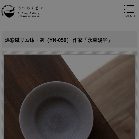
煌彩磁リム鉢・灰（YN-050） 作家「永草陽平」