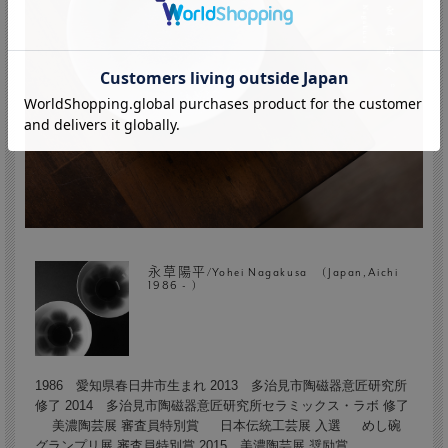
永草陽平/Yohei Nagakusa (Japan,Aichi
1986 - )
1986 愛知県春日井市生まれ 2013 多治見市陶磁器意匠研究所
修了 2014 多治見市陶磁器意匠研究所セラミックス・ラボ 修了
美濃陶芸展 審査員特別賞 日本伝統工芸展 入選 めし碗
グランプリ展 審査員特別賞 2015 美濃陶芸展 奨励賞