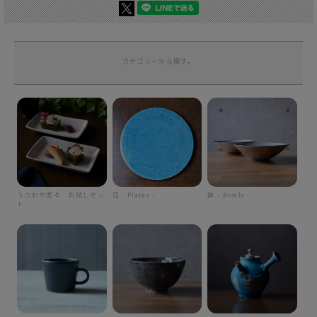
カテゴリーから探す。
うつわや悠々 お試しセッ
皿 - Plates -
鉢 - Bowls -
ト