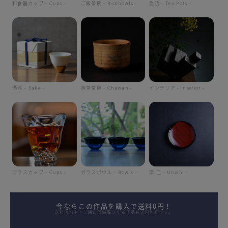
和食器カップ - Cups -
ご飯茶碗 - Ricebowls -
急須 - Tea Pots -
酒器 - Sake -
抹茶茶碗 - Chawan -
インテリア - interior -
ガラスカップ - Cups -
ガラスボウル - Bowls -
漆 皿 - Urushi -
今ならこの作品を購入で送料0円！
送料無料中！一緒に同時購入する作品も送料無料です。