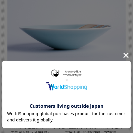
市川博一/Hirokazu Ichikawa
(Japan,Kyoto 1959 - )
1959年 京都生まれ 1982年 京都市立芸術大学卒業 1983年 京都府
工美展入選（以後5回） 京展入選（以降13回、’97市長