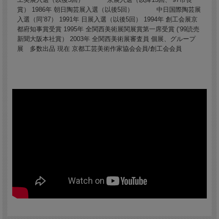
賞） 1986年 朝日陶芸展入選（以後5回） 中日国際陶芸展
入選（同’87） 1991年 日展入選（以後5回） 1994年 創工会展京
都府知事賞受賞 1995年 全関西美術展関展賞第一席受賞 (‘99読売
新聞大阪本社賞） 2003年 全関西美術展審査員 個展、グループ
展 多数出品 現在 京都工芸美術作家協会会員/創工会会員