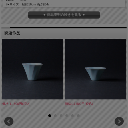
?■サイズ 径約16cm 高さ約4cm
■手触り 艶のある質感
■重量 約300g
▼ 商品説明の続きを見る ▼
■生産国 Made in Japan
関連作品
価格:11,500円(税込)
価格:11,500円(税込)