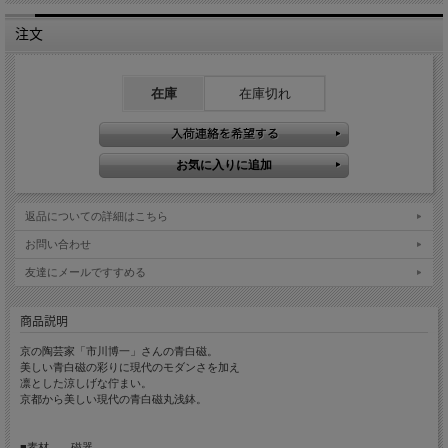
注文
在庫
在庫切れ
返品についての詳細はこちら
お問い合わせ
友達にメールですすめる
商品説明
京の陶芸家「市川博一」さんの青白磁。
美しい青白磁の彩りに現代のモダンさを加え
凛とした涼しげな佇まい。
京都から美しい現代の青白磁丸浅鉢。
■素材 磁器