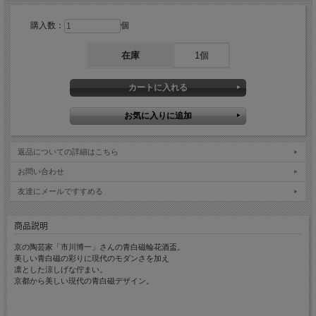
購入数：
個
在庫
1個
返品についての詳細はこちら
お問い合わせ
友達にメールですすめる
商品説明
京の陶芸家「市川博一」さんの青白磁輪花酒盃。
美しい青白磁の彩りに現代のモダンさを加え
凛とした涼しげな佇まい。
京都から美しい現代の青白磁デザイン。