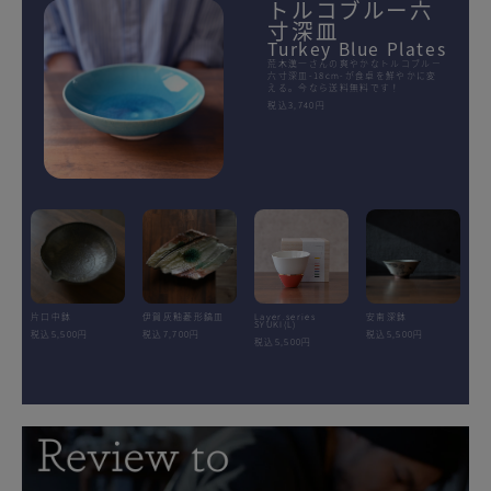
トルコブルー六
寸深皿
Turkey Blue Plates
荒木漢一さんの爽やかなトルコブルー
六寸深皿-18cm-が食卓を鮮やかに変
える。今なら送料無料です！
税込3,740円
片口中鉢
伊賀灰釉菱形鎬皿
Layer.series
安南深鉢
SYUKI(L)
税込5,500円
税込7,700円
税込5,500円
税込5,500円