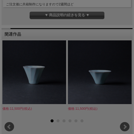
ご注文後に共箱制作になりますので2週間ほど
制作に掛かりますのでご了承ください。
▼ 商品説明の続きを見る ▼
■材質 磁器
■サイズ 径約8.5cm 高さ約3.5cm
■手触り つるっとしています。
■重さ 約85ｇ
関連作品
■容量 約50cc
■生産国 Made in Japan
価格:11,500円(税込)
価格:11,500円(税込)