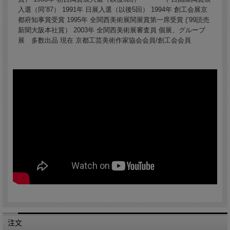
入選（同’87） 1991年 日展入選（以後5回） 1994年 創工会展京
都府知事賞受賞 1995年 全関西美術展関展賞第一席受賞 (‘99読売
新聞大阪本社賞） 2003年 全関西美術展審査員 個展、グループ
展 多数出品 現在 京都工芸美術作家協会会員/創工会会員
注文