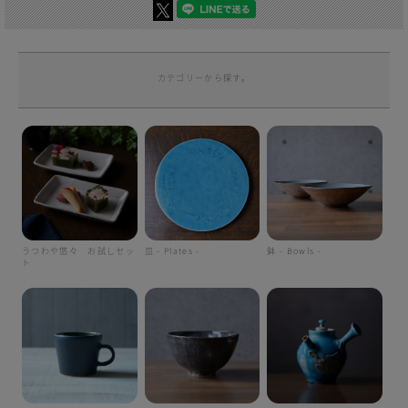
カテゴリーから探す。
うつわや悠々 お試しセッ
皿 - Plates -
鉢 - Bowls -
ト