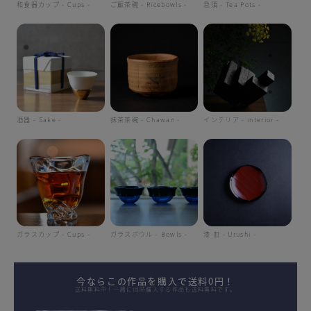
和食器カップ - Cups -
ご飯茶碗 - Ricebowls -
急須 - Tea Pots -
酒器 - Sake -
抹茶茶碗 - Chawan -
インテリア - interior -
ガラスカップ - Cups -
ガラスボウル - Bowls -
漆 皿 - Urushi -
今ならこの作品を購入で送料0円！
送料無料中！一緒に同時購入する作品も送料無料です。