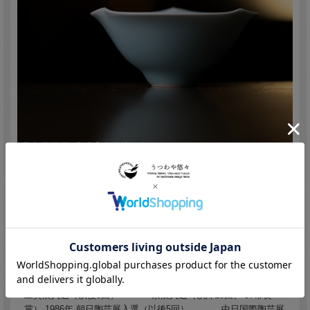
市川博一/Hirokazu Ichikawa
(Japan,Kyoto 1959 - )
1959年 京都生まれ 1982年 京都市立芸術大学卒業 1983年 京都府
工美展入選（以後5回） 京展入選（以降13回、’97市長
賞） 1986年 朝日陶芸展入選（以後5回） 中日国際陶芸展