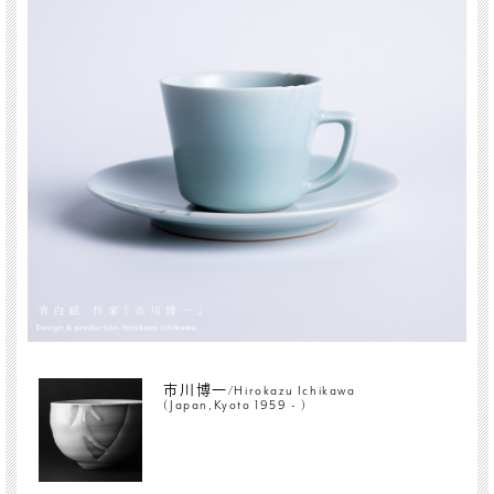
市川博一/Hirokazu Ichikawa
(Japan,Kyoto 1959 - )