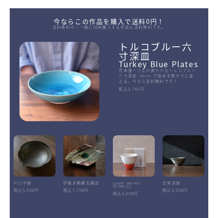
今ならこの作品を購入で送料0円！
送料無料中！一緒に同時購入する作品も送料無料です。
トルコブルー六
寸深皿
Turkey Blue Plates
荒木漢一さんの爽やかなトルコブルー
六寸深皿-18cm-が食卓を鮮やかに変
える。今なら送料無料です！
税込3,740円
片口中鉢
伊賀灰釉菱形鎬皿
Layer.series
安南深鉢
SYUKI(L)
税込5,500円
税込7,700円
税込5,500円
税込5,500円