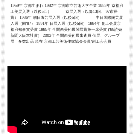
1959年 京都生まれ 1982年 京都市立芸術大学卒業 1983年 京都府
工美展入選（以後5回） 京展入選（以降13回、’97市長
賞） 1986年 朝日陶芸展入選（以後5回） 中日国際陶芸展
入選（同’87） 1991年 日展入選（以後5回） 1994年 創工会展京
都府知事賞受賞 1995年 全関西美術展関展賞第一席受賞 (‘99読売
新聞大阪本社賞） 2003年 全関西美術展審査員 個展、グループ
展 多数出品 現在 京都工芸美術作家協会会員/創工会会員