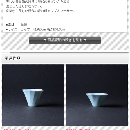
美しい青白磁の彩りに現代のモダンさを加え
凛とした涼しげな佇まい。
京都から美しい現代の青白磁カップ＆ソーサー。
■素材 磁器
■サイズ カップ：径約8cm 高さ約6.3cm
ソーサー：径約15.5cm 高さ約2cm
■手触り 艶のある質感
▼ 商品説明の続きを見る ▼
■重量 約390g
■容量 約150cc
■生産国 Made in Japan
関連作品