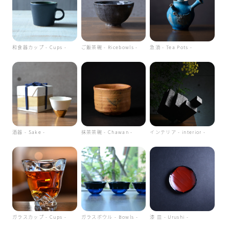
和食器カップ - Cups -
ご飯茶碗 - Ricebowls -
急須 - Tea Pots -
酒器 - Sake -
抹茶茶碗 - Chawan -
インテリア - interior -
ガラスカップ - Cups -
ガラスボウル - Bowls -
漆 皿 - Urushi -