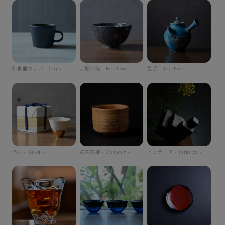
和食器カップ - Cups -
ご飯茶碗 - Ricebowls -
急須 - Tea Pots -
酒器 - Sake -
抹茶茶碗 - Chawan -
インテリア - interior -