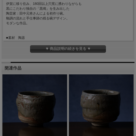
伊賀に移り住み、180回以上穴窯に携わりながらも
黒にこだわり独自の「黒鳴」を生み出した
陶芸家：田中元将さんによる初作り碗。
釉調の流れと手仕事跡の残る碗デザイン。
モダンな作品。
■素材 陶器
■サイズ 径約10.5cm 高さ約9cm
■手触り ざらっとしています。
▼ 商品説明の続きを見る ▼
■重量 約350g
■生産国 Made in Japan
関連作品