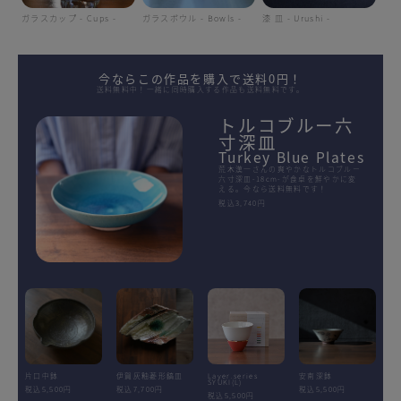
ガラスカップ - Cups -
ガラスボウル - Bowls -
漆 皿 - Urushi -
今ならこの作品を購入で送料0円！
送料無料中！一緒に同時購入する作品も送料無料です。
トルコブルー六
寸深皿
Turkey Blue Plates
荒木漢一さんの爽やかなトルコブルー
六寸深皿-18cm-が食卓を鮮やかに変
える。今なら送料無料です！
税込3,740円
片口中鉢
伊賀灰釉菱形鎬皿
Layer.series
安南深鉢
SYUKI(L)
税込5,500円
税込7,700円
税込5,500円
税込5,500円