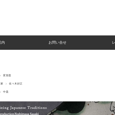
案内
お問い合せ
変形皿
芸家
佐々木好正
中皿