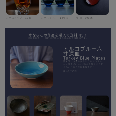
ガラスカップ - Cups -
ガラスボウル - Bowls -
漆 皿 - Urushi -
今ならこの作品を購入で送料0円！
送料無料中！一緒に同時購入する作品も送料無料です。
トルコブルー六
寸深皿
Turkey Blue Plates
荒木漢一さんの爽やかなトルコブルー
六寸深皿-18cm-が食卓を鮮やかに変
える。今なら送料無料です！
税込3,740円