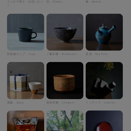
うつわや悠々 お試しセッ
皿 - Plates -
鉢 - Bowls -
ト
和食器カップ - Cups -
ご飯茶碗 - Ricebowls -
急須 - Tea Pots -
酒器 - Sake -
抹茶茶碗 - Chawan -
インテリア - interior -