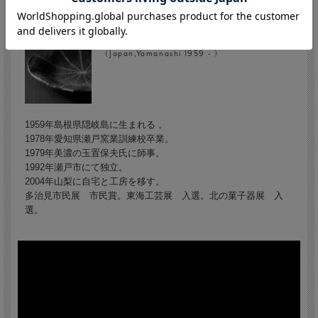
佐々木好正/Yoshimasa Sasaki
(Japan,Yamanashi 1959 - )
1959年島根県隠岐島に生まれる 。
1978年愛知県瀬戸窯業訓練校卒業。
1979年美濃の玉置保夫氏に師事。
1992年瀬戸市にて独立。
2004年山梨に自宅と工房を移す。
多治見市民展 市民賞。東海工芸展 入選。北の菓子器展 入
選。