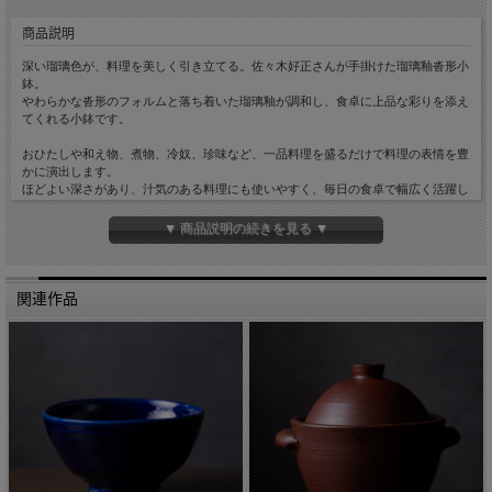
商品説明
深い瑠璃色が、料理を美しく引き立てる。佐々木好正さんが手掛けた瑠璃釉沓形小
鉢。
やわらかな沓形のフォルムと落ち着いた瑠璃釉が調和し、食卓に上品な彩りを添え
てくれる小鉢です。
おひたしや和え物、煮物、冷奴、珍味など、一品料理を盛るだけで料理の表情を豊
かに演出します。
ほどよい深さがあり、汁気のある料理にも使いやすく、毎日の食卓で幅広く活躍し
ます。
▼ 商品説明の続きを見る ▼
手仕事ならではのやわらかな造形と、一つひとつ異なる釉薬の表情も魅力のひと
つ。
和食はもちろん、洋食や中華にも自然と馴染み、季節を問わず長くお使いいただけ
ます。
関連作品
毎日の食卓にそっと寄り添う、佐々木好正さんならではの一品です。
※この作品は一つひとつ手作りのため、サイズや釉薬の表情、色合いに若干の個体
差がございます。
※電子レンジでご使用いただけます（オーブン・直火不可）。
■素材 陶器
■サイズ 径約12cm 高さ約6.5cm
■手触り さらっとしています。
■重量 約175g