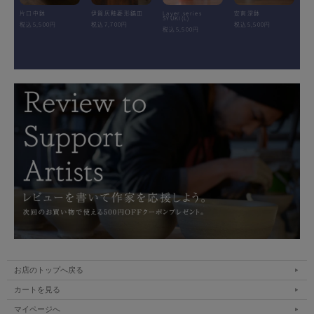
片口中鉢
伊賀灰釉菱形鎬皿
Layer.series
安南深鉢
SYUKI(L)
税込5,500円
税込7,700円
税込5,500円
税込5,500円
お店のトップへ戻る
カートを見る
マイページへ