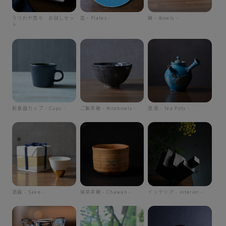
うつわや悠々 お試しセッ
皿 - Plates -
鉢 - Bowls -
ト
和食器カップ - Cups -
ご飯茶碗 - Ricebowls -
急須 - Tea Pots -
酒器 - Sake -
抹茶茶碗 - Chawan -
インテリア - interior -