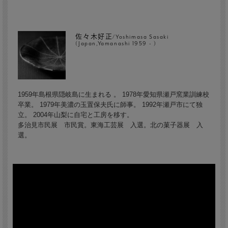
佐々木好正/Yoshimasa Sasaki
(Japan,Yamanashi 1959 - )
1959年島根県隠岐島に生まれる 。 1978年愛知県瀬戸窯業訓練校
卒業。 1979年美濃の玉置保夫氏に師事。 1992年瀬戸市にて独
立。 2004年山梨に自宅と工房を移す。
多治見市民展 市民賞。東海工芸展 入選。北の菓子器展 入
選。