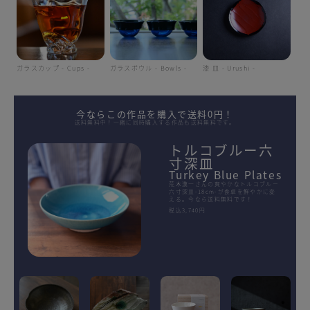
ガラスカップ - Cups -
ガラスボウル - Bowls -
漆 皿 - Urushi -
今ならこの作品を購入で送料0円！
送料無料中！一緒に同時購入する作品も送料無料です。
トルコブルー六
寸深皿
Turkey Blue Plates
荒木漢一さんの爽やかなトルコブルー
六寸深皿-18cm-が食卓を鮮やかに変
える。今なら送料無料です！
税込3,740円