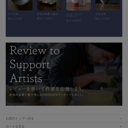
片口中鉢
伊賀灰釉菱形鎬皿
Layer.series
安南深鉢
SYUKI(L)
税込5,500円
税込7,700円
税込5,500円
税込5,500円
お店のトップへ戻る
カートを見る