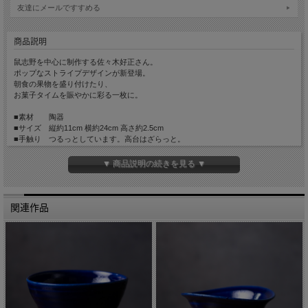
友達にメールですすめる
商品説明
鼠志野を中心に制作する佐々木好正さん。
ポップなストライプデザインが新登場。
朝食の果物を盛り付けたり、
お菓子タイムを賑やかに彩る一枚に。
■素材 陶器
■サイズ 縦約11cm 横約24cm 高さ約2.5cm
■手触り つるっとしています。高台はざらっと。
■重さ 約350g
▼ 商品説明の続きを見る ▼
関連作品