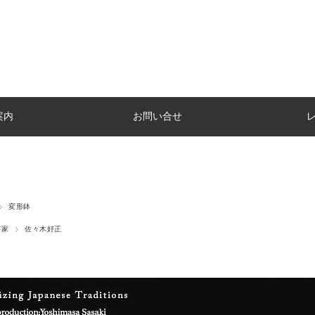
案内
お問い合せ
変形鉢
芸家
佐々木好正