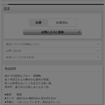
注文
在庫
在庫切れ
返品についての詳細はこちら
お問い合わせ
友達にメールですすめる
商品説明
静かで幻想的なブルー、瑠璃釉。
佐々木好正さんの爽やかな新作が登場。
様々な料理をおいしく引き立てる青い器。
和洋中、盛り付けが楽しみになる一品。
■素材 陶器
■サイズ 縦約11cm 横約24cm 高さ約2.5cm
■手触り つるっとしています。高台はざらっと。