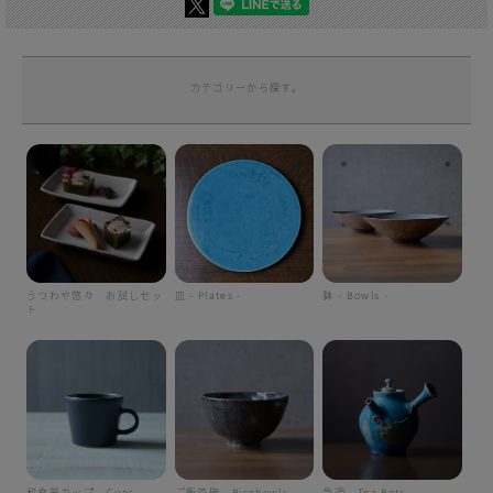
カテゴリーから探す。
うつわや悠々 お試しセッ
皿 - Plates -
鉢 - Bowls -
ト
和食器カップ - Cups -
ご飯茶碗 - Ricebowls -
急須 - Tea Pots -