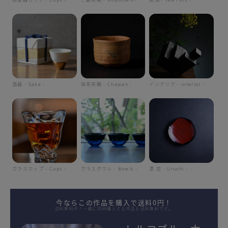
酒器 - Sake -
抹茶茶碗 - Chawan -
インテリア - interior -
ガラスカップ - Cups -
ガラスボウル - Bowls -
漆 皿 - Urushi -
今ならこの作品を購入で送料0円！
送料無料中！一緒に同時購入する作品も送料無料です。