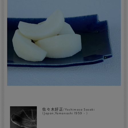
佐々木好正/Yoshimasa Sasaki
(Japan,Yamanashi 1959 - )