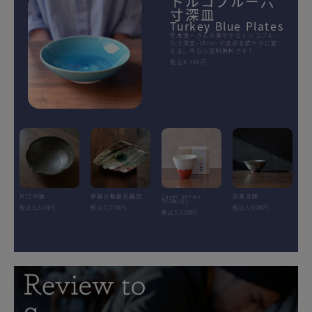
トルコブルー六
寸深皿
Turkey Blue Plates
荒木漢一さんの爽やかなトルコブルー
六寸深皿-18cm-が食卓を鮮やかに変
える。今なら送料無料です！
税込3,740円
片口中鉢
伊賀灰釉菱形鎬皿
Layer.series
安南深鉢
SYUKI(L)
税込5,500円
税込7,700円
税込5,500円
税込5,500円