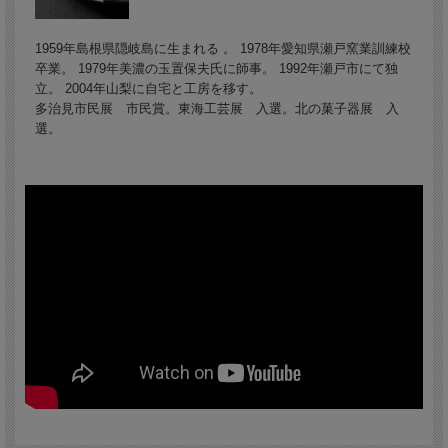
1959年島根県隠岐島に生まれる 。 1978年愛知県瀬戸窯業訓練校
卒業。 1979年美濃の玉置保夫氏に師事。 1992年瀬戸市にて独
立。 2004年山梨に自宅と工房を移す。
多治見市民展 市民賞。東海工芸展 入選。北の菓子器展 入
選。