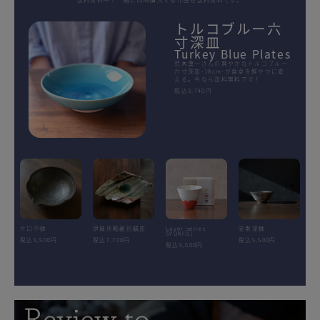
トルコブルー六
寸深皿
Turkey Blue Plates
荒木漢一さんの爽やかなトルコブルー
六寸深皿-18cm-が食卓を鮮やかに変
える。今なら送料無料です！
税込3,740円
片口中鉢
伊賀灰釉菱形鎬皿
Layer.series
安南深鉢
SYUKI(L)
税込5,500円
税込7,700円
税込5,500円
税込5,500円