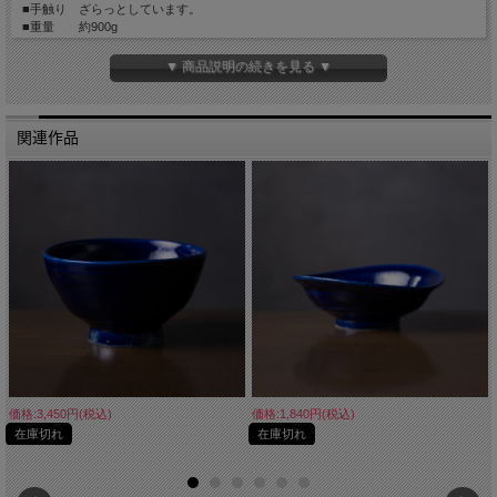
■手触り ざらっとしています。
■重量 約900g
■生産地 Made in Japan
▼ 商品説明の続きを見る ▼
関連作品
価格:3,450円(税込)
価格:1,840円(税込)
在庫切れ
在庫切れ