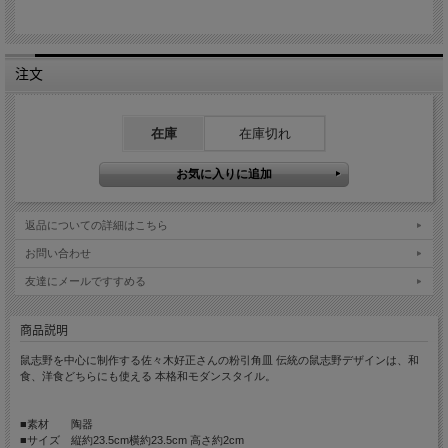
注文
在庫
在庫切れ
返品についての詳細はこちら
お問い合わせ
友達にメールですすめる
商品説明
鼠志野を中心に制作する佐々木好正さんの粉引角皿 伝統の鼠志野デザインは、和
食、洋食どちらにも使える 本格和モダンスタイル。
■素材 陶器
■サイズ 縦約23.5cm横約23.5cm 高さ約2cm