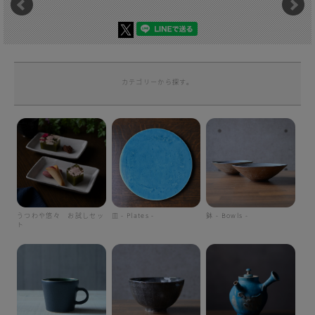
カテゴリーから探す。
うつわや悠々 お試しセッ
皿 - Plates -
鉢 - Bowls -
ト