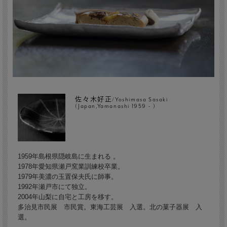
佐々木好正/Yoshimasa Sasaki
(Japan,Yamanashi 1959 - )
1959年島根県隠岐島に生まれる 。
1978年愛知県瀬戸窯業訓練校卒業。
1979年美濃の玉置保夫氏に師事。
1992年瀬戸市にて独立。
2004年山梨に自宅と工房を移す。
多治見市民展 市民賞。東海工芸展 入選。北の菓子器展 入
選。