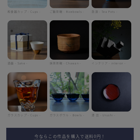
和食器カップ - Cups -
ご飯茶碗 - Ricebowls -
急須 - Tea Pots -
酒器 - Sake -
抹茶茶碗 - Chawan -
インテリア - interior -
ガラスカップ - Cups -
ガラスボウル - Bowls -
漆 皿 - Urushi -
今ならこの作品を購入で送料0円！
送料無料中！一緒に同時購入する作品も送料無料です。